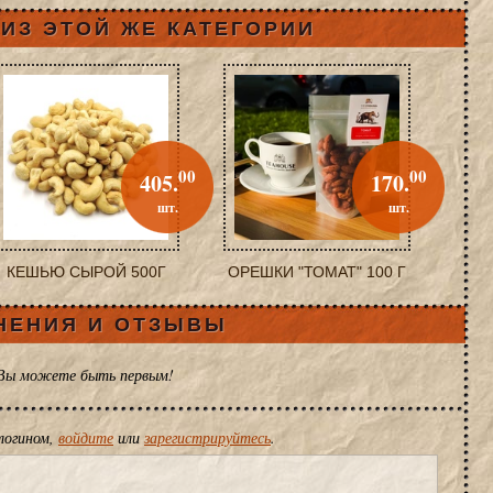
ИЗ ЭТОЙ ЖЕ КАТЕГОРИИ
00
00
405.
170.
шт.
шт.
КЕШЬЮ СЫРОЙ 500Г
ОРЕШКИ "ТОМАТ" 100 Г
НЕНИЯ И ОТЗЫВЫ
 Вы можете быть первым!
логином,
войдите
или
зарегистрируйтесь
.