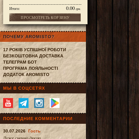
0.00
Итого:
грн.
ПРОСМОТРЕТЬ КОРЗИНУ
esto 250g
ПОЧЕМУ AROMISTO?
17 РОКІВ УСПІШНОЇ РОБОТИ
БЕЗКОШТОВНА ДОСТАВКА
ТЕЛЕГРАМ БОТ
ПРОГРАМА ЛОЯЛЬНОСТІ
ДОДАТОК AROMISTO
МЫ В СОЦСЕТЯХ
ПОСЛЕДНИЕ КОММЕНТАРИИ
30.07.2026
Гость
Дуже смачно.дякую