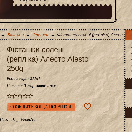
→
Бакалея
→
Орешки
→
Фісташки солені (репліка) Алесто Al
Фісташки солені
(репліка) Алесто Alesto
250g
Код товара:
21101
Наличие:
Товар закончился
СООБЩИТЬ КОГДА ПОЯВИТСЯ
Alesto 250g 30шт/ящ