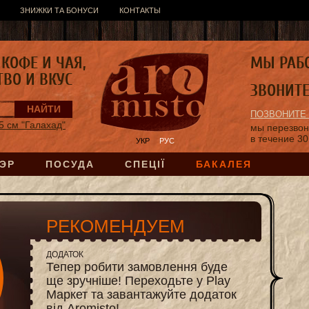
ЗНИЖКИ ТА БОНУСИ
КОНТАКТЫ
КОФЕ И ЧАЯ,
МЫ РАБ
ТВО И ВКУС
ЗВОНИТ
ПОЗВОНИТЕ
5 см "Галахад"
мы перезво
в течение 30
УКР
РУС
ЭР
ПОСУДА
СПЕЦІЇ
БАКАЛЕЯ
РЕКОМЕНДУЕМ
ДОДАТОК
Тепер робити замовлення буде
ще зручніше! Переходьте у Play
Маркет та завантажуйте додаток
від Aromisto!