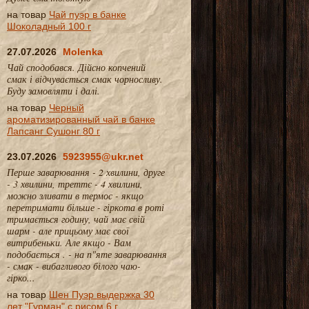
на товар
Чай пуэр в банке
Шоколадный 100 г
27.07.2026
Molenka
Чай сподобався. Дійсно копчений
смак і відчувається смак чорносливу.
Буду замовляти і далі.
на товар
Черный
ароматизированный чай в банке
Лапсанг Сушонг 80 г
23.07.2026
5923955@ukr.net
Перше заварювання - 2 хвилини, друге
- 3 хвилини, треттє - 4 хвилини,
можно зливати в термос - якщо
перетримати більше - гіркота в роті
тримається годину, чай має свій
шарм - але прицьому має свої
витрибеньки. Але якщо - Вам
подобається . - на п"яте заварювання
- смак - вибагливого білого чаю-
гірко...
на товар
Шен Пуэр выдержка 30
лет "Гурман" с рисом 6 г