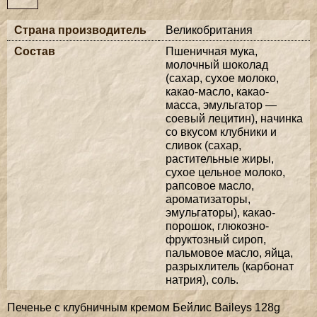
Страна производитель
Великобритания
Состав
Пшеничная мука,
молочный шоколад
(сахар, сухое молоко,
какао-масло, какао-
масса, эмульгатор —
соевый лецитин), начинка
со вкусом клубники и
сливок (сахар,
растительные жиры,
сухое цельное молоко,
рапсовое масло,
ароматизаторы,
эмульгаторы), какао-
порошок, глюкозно-
фруктозный сироп,
пальмовое масло, яйца,
разрыхлитель (карбонат
натрия), соль.
Печенье с клубничным кремом Бейлис Baileys 128g