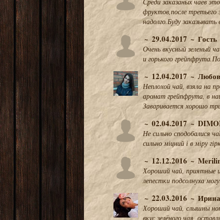
Среди заказаных чаев э
фруктов,после третьего 
надолго.Буду заказывать
29.04.2017
Гость
Очень вкусный зеленый ч
и горького грейпфрута.По
12.04.2017
Любов
Неплохой чай, взяла на пр
аромат грейпфрута, в на
Заваривается хорошо три
02.04.2017
DIMO
Не сильно сподобалися ча
сильно міцний і в міру гі
12.12.2016
Merili
Хороший чай, приятные и
лепестки подсолнуха могу
22.03.2016
Ирина
Хороший чай, слышны но
вкус зелёного чая, оставл