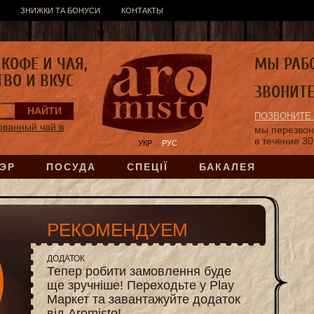
ЗНИЖКИ ТА БОНУСИ
КОНТАКТЫ
КОФЕ И ЧАЯ,
МЫ РАБ
ТВО И ВКУС
ЗВОНИТ
ПОЗВОНИТЕ
ванный чай в
мы перезво
в течение 30
УКР
РУС
ЭР
ПОСУДА
СПЕЦІЇ
БАКАЛЕЯ
РЕКОМЕНДУЕМ
ДОДАТОК
Тепер робити замовлення буде
ще зручніше! Переходьте у Play
Маркет та завантажуйте додаток
від Aromisto!