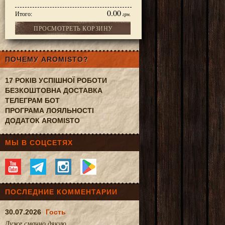
0.00
Итого:
грн.
ПРОСМОТРЕТЬ КОРЗИНУ
тизированный чай в банке Перстень Сулеймана 80 г
ПОЧЕМУ AROMISTO?
17 РОКІВ УСПІШНОЇ РОБОТИ
БЕЗКОШТОВНА ДОСТАВКА
ТЕЛЕГРАМ БОТ
ПРОГРАМА ЛОЯЛЬНОСТІ
ДОДАТОК AROMISTO
МЫ В СОЦСЕТЯХ
ПОСЛЕДНИЕ КОММЕНТАРИИ
30.07.2026
Гость
Дуже смачно.дякую