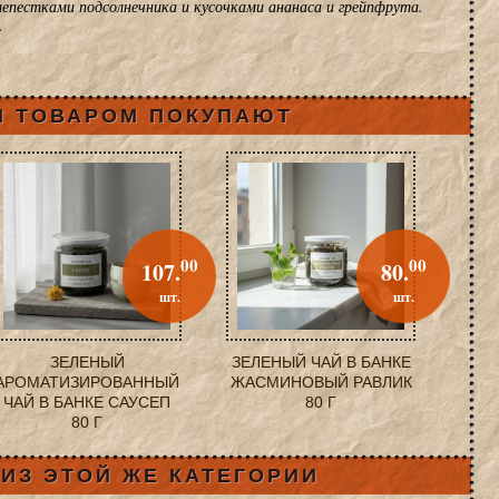
лепестками подсолнечника и кусочками ананаса и грейпфрута.
.
М ТОВАРОМ ПОКУПАЮТ
00
00
107.
80.
шт.
шт.
ЗЕЛЕНЫЙ
ЗЕЛЕНЫЙ ЧАЙ В БАНКЕ
АРОМАТИЗИРОВАННЫЙ
ЖАСМИНОВЫЙ РАВЛИК
ЧАЙ В БАНКЕ САУСЕП
80 Г
80 Г
ИЗ ЭТОЙ ЖЕ КАТЕГОРИИ