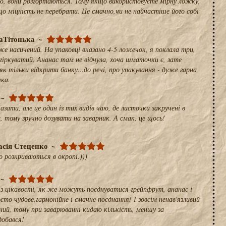
ю, вони розгортаються. Тому якщо використовуєте мірну ложку,
о міцність не перебрати. Це смачно,чи не найчастіше його собі
аТітонька
е насичений. На упаковці вказано 4-5 ложечок, я поклала три,
гіркуватий. Ананас там не відчула, хоча шматочки є, зате
як тільки відкрити банку...до речі, про упакування - дуже гарна
чка.
азати, але це один із тих видів чаю, де листочки закручені в
и, тому зручно дозувати на заварник. А смак, це щось!
асія Стеценко
 розкриваються в окропі.)))
із цікавості, як же можуть поєднуватися грейпфрут, ананас і
сто чудове,гармонійне і смачне поєднання! І зовсім ненав'язливий
ий, тому при заварюванні кидаю кількість, меншу за
добався!