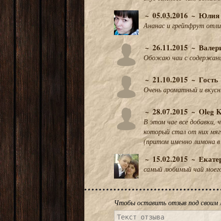
05.03.2016
Юлия
Ананас и грейпфрут отли
26.11.2015
Валер
Обожаю чаи с содержание
21.10.2015
Гость
Очень ароматный и вкусн
28.07.2015
Oleg 
В этом чае все добавки, 
который стал от них мяг
(притом именно лимона в
15.02.2015
Екате
самый любимый чай моего
Чтобы оставить отзыв под своим 