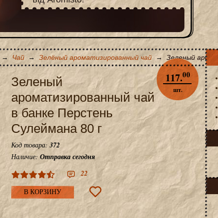
→
Чай
→
Зелёный ароматизированный чай
→
Зеленый арома
00
117.
Зеленый
шт.
ароматизированный чай
в банке Перстень
Сулеймана 80 г
Код товара:
372
Наличие:
Отправка сегодня
22
В КОРЗИНУ