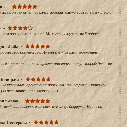
ine
'який, не гірчить, приємний аромат, дякую всім за відгуки, вони
a
о розкриваються в окропі. Можливо,купуватиму й надалі.
рия Дыба
интересное послевкусие. Имеет еле уловимый горьковатый
днего, но в чае он даёт просто шикарную ноту. Попробуйте - не
 Білицька
 и натуральным ароматом и привкусом грейпфрута. Приятно
 расправляются при заваривании)
рия Дыба
, особенно такое легкое послевкусие грейпфрута. Ну очень
ла Нестерова