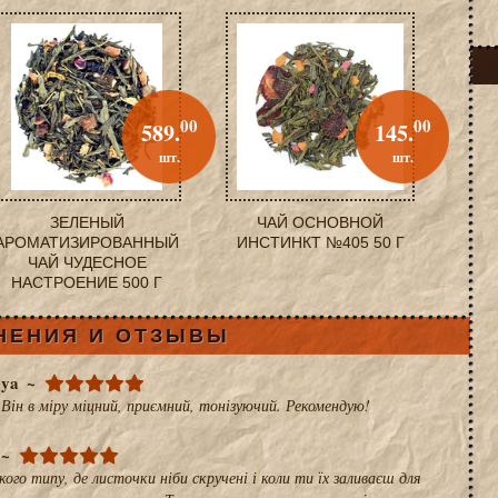
00
00
589.
145.
шт.
шт.
ЗЕЛЕНЫЙ
ЧАЙ ОСНОВНОЙ
АРОМАТИЗИРОВАННЫЙ
ИНСТИНКТ №405 50 Г
ЧАЙ ЧУДЕСНОЕ
НАСТРОЕНИЕ 500 Г
НЕНИЯ И ОТЗЫВЫ
eya
 Він в міру міцний, приємний, тонізуючий. Рекомендую!
ого типу, де листочки ніби скручені і коли ти їх заливаєш для