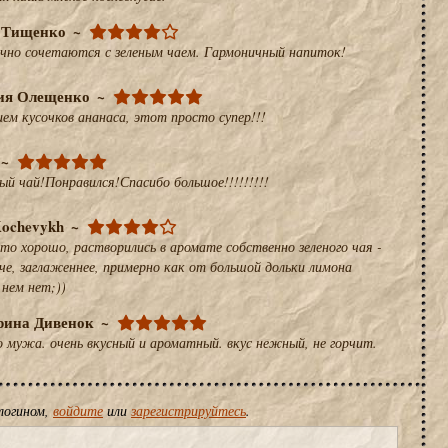
 Тищенко
чно сочетаются с зеленым чаем. Гармоничный напиток!
ия Олещенко
м кусочков ананаса, этот просто супер!!!
ый чай!Понравился!Спасибо большое!!!!!!!!!
Kochevykh
что хорошо, растворились в аромате собственно зеленого чая -
че, заглаженнее, примерно как от большой дольки лимона
 нем нет;))
рина Дивенок
 мужа. очень вкусный и ароматный. вкус нежный, не горчит.
логином,
войдите
или
зарегистрируйтесь
.