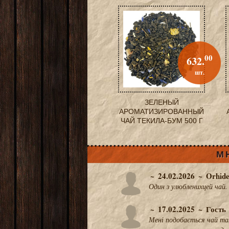
00
632.
шт.
ЗЕЛЕНЫЙ
АРОМАТИЗИРОВАННЫЙ
ЧАЙ ТЕКИЛА-БУМ 500 Г
М
24.02.2026
Orhid
Один з улюбленихцей чай.
17.02.2025
Гость
Мені подобається чай так