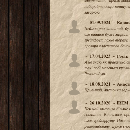
заварювання гарчою водо
набирайте дещо меншу, щ
заварюю.
01.09.2024
Кавов
Неймовірно запашний, дуж
але вийшов дуже міцний, 
грейпфрут пахне відразу, 
прозора пластикова бано
17.04.2023
Гость
Я не знаю,як правильно ск
такі собі маленьки кульк
Рекомендую!
18.08.2021
Анаст
Приємний, листочки гарно
26.10.2020
lREM
Цей чай замовила більше 
соняшник. Виявилося, про
смак грейпфруту. Насичен
рекомендовану. Дуже спо