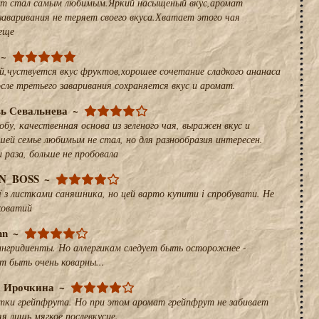
тот стал самым любимым.Яркий насыщеный вкус,аромат
заваривания не теряет своего вкуса.Хватает этого чая
 еще
ай,чуствуется вкус фруктов,хорошее сочетание сладкого ананаса
сле третьего заваривания сохраняется вкус и аромат.
ь Севальнева
обу, качественная основа из зеленого чая, выражен вкус и
шей семье любимым не стал, но для разнообразия интересен.
 раза, больше не пробовала
N_BOSS
ї з листками саняшника, но цей варто купити і спробувати. Не
рковатий
nn
нгридиенты. Но аллергикам следует быть осторожнее -
т быть очень коварны...
 Ирочкина
тки грейпфрута. Но при этом аромат грейпфрут не забивает
яя лишь мягкое послевкусие.