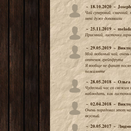
18.10.2020
Joseph
Чай суперовий, смачний, м
мені дуже допомогли
25.11.2019
melad
Приємний, листочки гарн
29.05.2019
Викто
Мой любимый чай, очень 
оттенок грейпфрута
Я вообще не фанат после
пожалеете
28.05.2018
Ольга
Чудесный час со свежим
наблюдать, как листочки
02.04.2018
Викто
Очень порадовал этот чай
вкусный.
20.05.2017
Людми