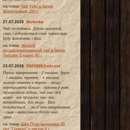
на товар
Чай пуэр в банке
Шоколадный 100 г
27.07.2026
Molenka
Чай сподобався. Дійсно копчений
смак і відчувається смак чорносливу.
Буду замовляти і далі.
на товар
Черный
ароматизированный чай в банке
Лапсанг Сушонг 80 г
23.07.2026
5923955@ukr.net
Перше заварювання - 2 хвилини, друге
- 3 хвилини, треттє - 4 хвилини,
можно зливати в термос - якщо
перетримати більше - гіркота в роті
тримається годину, чай має свій
шарм - але прицьому має свої
витрибеньки. Але якщо - Вам
подобається . - на п"яте заварювання
- смак - вибагливого білого чаю-
гірко...
на товар
Шен Пуэр выдержка 30
лет "Гурман" с рисом 6 г