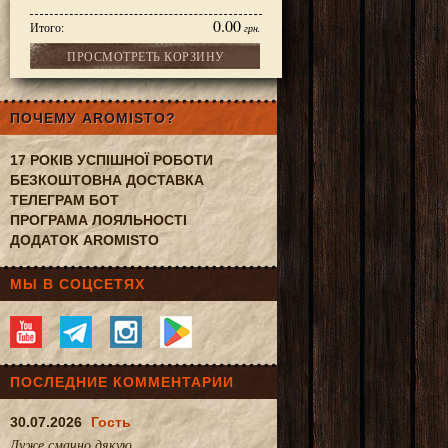
0.00
Итого:
грн.
ПРОСМОТРЕТЬ КОРЗИНУ
ПОЧЕМУ AROMISTO?
17 РОКІВ УСПІШНОЇ РОБОТИ
БЕЗКОШТОВНА ДОСТАВКА
ТЕЛЕГРАМ БОТ
ПРОГРАМА ЛОЯЛЬНОСТІ
ДОДАТОК AROMISTO
МЫ В СОЦСЕТЯХ
ПОСЛЕДНИЕ КОММЕНТАРИИ
30.07.2026
Гость
Дуже смачно.дякую