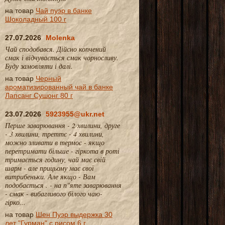
на товар
Чай пуэр в банке
Шоколадный 100 г
27.07.2026
Molenka
Чай сподобався. Дійсно копчений
смак і відчувається смак чорносливу.
Буду замовляти і далі.
на товар
Черный
ароматизированный чай в банке
Лапсанг Сушонг 80 г
23.07.2026
5923955@ukr.net
Перше заварювання - 2 хвилини, друге
- 3 хвилини, треттє - 4 хвилини,
можно зливати в термос - якщо
перетримати більше - гіркота в роті
тримається годину, чай має свій
шарм - але прицьому має свої
витрибеньки. Але якщо - Вам
подобається . - на п"яте заварювання
- смак - вибагливого білого чаю-
гірко...
на товар
Шен Пуэр выдержка 30
лет "Гурман" с рисом 6 г