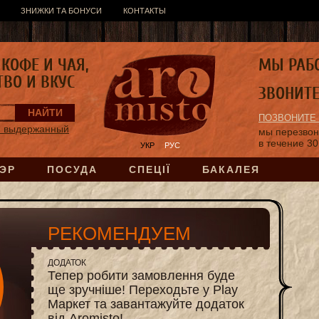
ЗНИЖКИ ТА БОНУСИ
КОНТАКТЫ
КОФЕ И ЧАЯ,
МЫ РАБ
ТВО И ВКУС
ЗВОНИТ
ПОЗВОНИТЕ
) выдержанный
мы перезво
в течение 30
УКР
РУС
ЭР
ПОСУДА
СПЕЦІЇ
БАКАЛЕЯ
РЕКОМЕНДУЕМ
ДОДАТОК
Тепер робити замовлення буде
ще зручніше! Переходьте у Play
Маркет та завантажуйте додаток
від Aromisto!