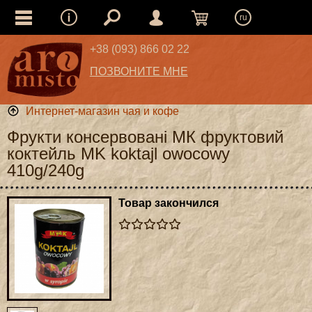
ru
+38 (093) 866 02 22
ПОЗВОНИТЕ МНЕ
Интернет-магазин чая и кофе
Фрукти консервовані МК фруктовий
коктейль MK koktajl owocowy
410g/240g
Товар закончился