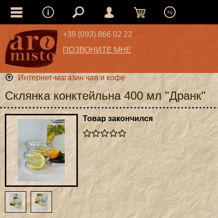
ru
+38 (093) 866 02 22
ПОЗВОНИТЕ МНЕ
Интернет-магазин чая и кофе
Склянка конктейльна 400 мл "Дранк"
Товар закончился