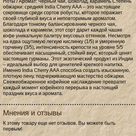
Ноты / Аромат: Черный чай, шоколад, карамель Степень
обжарки: средняя India Cherry AAA – это настоящее
сокровище среди сортов робусты, которое поражает
своей глубиной вкуса и неповторимым ароматом.
Благодаря тонкому балансированию черного чая,
шоколада и карамели, этот сорт дарит каждой чашке
кофе уникальную палитру вкусовых оттенков. Несмотря
на едва ощутимую легкую кислинку (1/5) и умеренную
горчинку (3/5), интенсивность крепости на уровне 5/5
обеспечивает насыщенный, стойкий вкус, который ценят
настоящие гурманы. Этот экзотический продукт из Индии
– идеальный выбор для ценителей крепкого напитка.
Именно India Cherry AAA способна создать изысканную,
плотную пену, подчеркивающую мастерство обжарки.
Свежеобжаренное кофейное наслаждение превратит
каждый момент кофейного перерыва в настоящий
праздник вкуса и аромата.
Мнения и отзывы
К этому товару еще нет отзывов. Вы можете быть
первым!