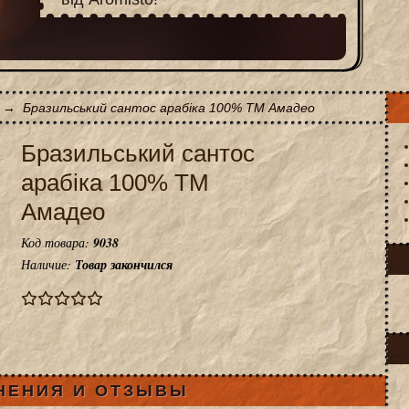
→
Бразильський сантос арабіка 100% ТМ Амадео
Бразильський сантос
арабіка 100% ТМ
Амадео
Код товара:
9038
Наличие:
Товар закончился
НЕНИЯ И ОТЗЫВЫ