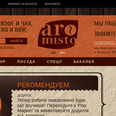
ЗНИЖКИ ТА БОНУСИ
КОНТАКТЫ
КОФЕ И ЧАЯ,
МЫ РАБ
ТВО И ВКУС
ЗВОНИТ
ПОЗВОНИТЕ
я груша",
мы перезво
в течение 30
УКР
РУС
ЭР
ПОСУДА
СПЕЦІЇ
БАКАЛЕЯ
РЕКОМЕНДУЕМ
ДОДАТОК
Тепер робити замовлення буде
ще зручніше! Переходьте у Play
Маркет та завантажуйте додаток
від Aromisto!