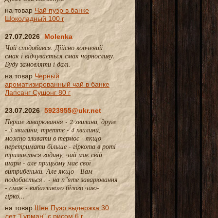
на товар
Чай пуэр в банке
Шоколадный 100 г
27.07.2026
Molenka
Чай сподобався. Дійсно копчений
смак і відчувається смак чорносливу.
Буду замовляти і далі.
на товар
Черный
ароматизированный чай в банке
Лапсанг Сушонг 80 г
23.07.2026
5923955@ukr.net
Перше заварювання - 2 хвилини, друге
- 3 хвилини, треттє - 4 хвилини,
можно зливати в термос - якщо
перетримати більше - гіркота в роті
тримається годину, чай має свій
шарм - але прицьому має свої
витрибеньки. Але якщо - Вам
подобається . - на п"яте заварювання
- смак - вибагливого білого чаю-
гірко...
на товар
Шен Пуэр выдержка 30
лет "Гурман" с рисом 6 г