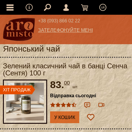
uk
+38 (093) 866 02 22
ЗАТЕЛЕФОНУЙТЕ МЕНІ
Японський чай
Зелений класичний чай в банці Сенча
(Сентя) 100 г
83.
00
шт.
Відправка сьогодні
У КОШИК