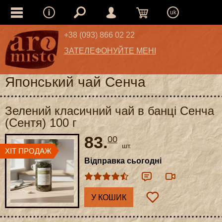
uk
+38 (093) 866 02 22
ЗАТЕЛЕФОНУЙТЕ МЕНІ
Японський чай Сенча
Зелений класичний чай в банці Сенча
(Сентя) 100 г
83.
00
шт.
Відправка сьогодні
У КОШИК