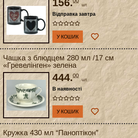
156.
00
шт.
Відправка завтра
У КОШИК
Чашка з блюдцем 280 мл /17 см
«Гревелінген» зелена
444.
00
шт.
В наявності
У КОШИК
Кружка 430 мл “Паноптікон”