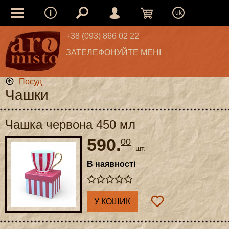
uk
+38 (093) 866 02 22
ЗАТЕЛЕФОНУЙТЕ МЕНІ
Посуд
Чашки
Чашка червона 450 мл
590.
00
шт.
В наявності
У КОШИК