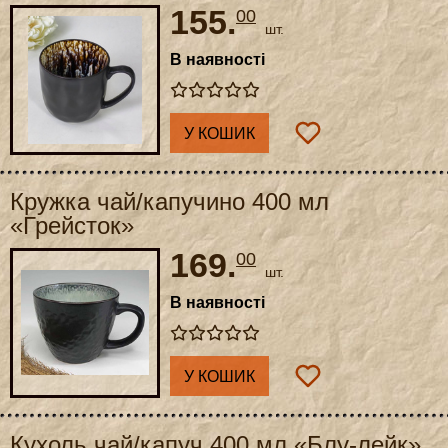
155.
00
шт.
В наявності
У КОШИК
Кружка чай/капучино 400 мл
«Грейсток»
169.
00
шт.
В наявності
У КОШИК
Кухоль чай/капуч 400 мл «Блу-лейк»