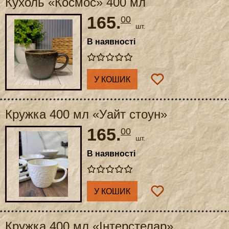
Кухоль «Космос» 400 мл
165.
00
шт.
В наявності
У КОШИК
Кружка 400 мл «Уайт стоун»
165.
00
шт.
В наявності
У КОШИК
Кружка 400 мл «Інтерстелар»