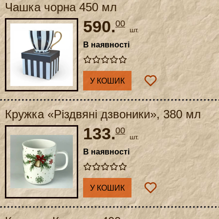
Чашка чорна 450 мл
590.
00
шт.
В наявності
У КОШИК
Кружка «Різдвяні дзвоники», 380 мл
133.
00
шт.
В наявності
У КОШИК