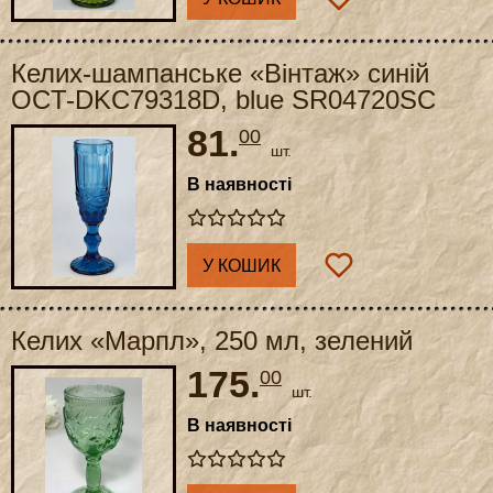
Келих-шампанське «Вінтаж» синій
OCT-DKC79318D, blue SR04720SC
81.
00
шт.
В наявності
У КОШИК
Келих «Марпл», 250 мл, зелений
175.
00
шт.
В наявності