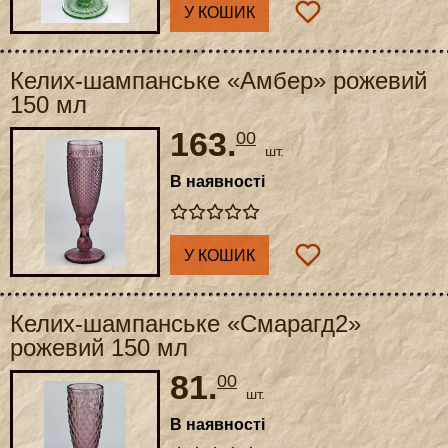
У КОШИК
Келих-шампанське «Амбер» рожевий
150 мл
163.
00
шт.
В наявності
У КОШИК
Келих-шампанське «Смарагд2»
рожевий 150 мл
81.
00
шт.
В наявності