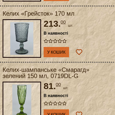
Келих «Грейсток» 170 мл
213.
00
шт.
В наявності
У КОШИК
Келих-шампанське «Смарагд»
зелений 150 мл, 0719DL-G
81.
00
шт.
В наявності
У КОШИК