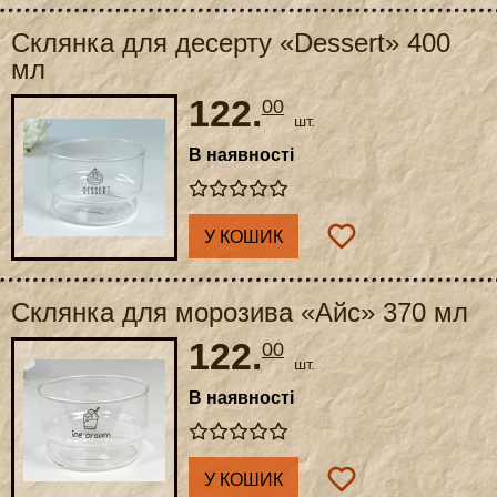
Склянка для десерту «Dessert» 400
мл
122.
00
шт.
В наявності
У КОШИК
Склянка для морозива «Айс» 370 мл
122.
00
шт.
В наявності
У КОШИК