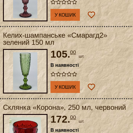
У КОШИК
Келих-шампанське «Смарагд2»
зелений 150 мл
105.
00
шт.
В наявності
У КОШИК
Склянка «Корона», 250 мл, червоний
172.
00
шт.
В наявності