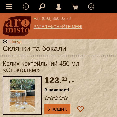
uk
+38 (093) 866 02 22
ЗАТЕЛЕФОНУЙТЕ МЕНІ
Посуд
Склянки та бокали
Келих коктейльний 450 мл
«Стокгольм»
123.
00
шт.
В наявності
У КОШИК