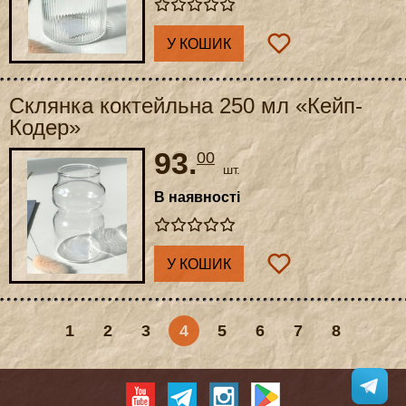
У КОШИК
Склянка коктейльна 250 мл «Кейп-
Кодер»
93.
00
шт.
В наявності
У КОШИК
1
2
3
4
5
6
7
8