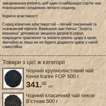
заварювання роблять цей один із найкращих сортів чаю
повноцінною складовою легкого сніданку.
Корисні властивості
Серед корисних властивостей – легкий тонізуючий та
освіжаючий ефекти. Вживання чаю Непал "Золота
вершина" допомагає зміцнити здоров’я серця,
покращити травлення та знизити рівень цукру в крові,
звичайно ж, якщо ви не будете додавати цукор у напій
самостійно.
Товари з цієї ж категорії
Чорний крупнолистовий чай
Кенія Кагве FOP 500 г
341.
00
шт.
Чорний класичний чай пекое
В'єтнам 500 г