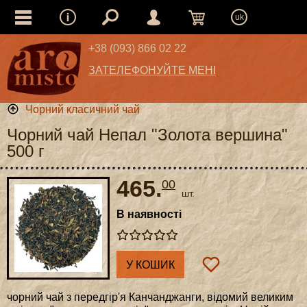
uk
+38 (093) 866 02 22
ЗАТЕЛЕФОНУЙТЕ МЕНІ
Чорний класичний чай
Чорний чай Непал "Золота вершина"
500 г
465.
00
шт.
В наявності
У КОШИК
чорний чай з передгір'я Канчанджанги, відомий великим