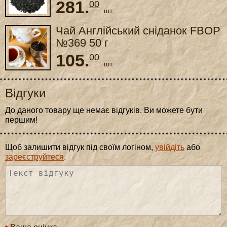
281.
00
шт.
Чай Англійський сніданок FBOP
№369 50 г
105.
00
шт.
Відгуки
До даного товару ще немає відгуків. Ви можете бути
першим!
Щоб залишити відгук під своїм логіном,
увійдіть
або
зареєструйтеся
.