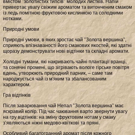
вмістом "золотистих типсів" молодих листків. Напій
привертає увагу свіжим ароматом та витонченим смаком
із ледь помітною фруктовою кислинкою та солодкими
нотками.
Природні умови
Природні умови, в яких зростає чай "Золота вершина",
сприяють впізнаваності його смакових якостей, які здатні
щоразу демонструвати нові відтінки та складні аромати.
Холодні тумани, які накривають чайні плантації вранці,
та сонячні промені, що зігрівають вологе гірське повітря
вдень, утворюють природний парник, – саме там
народжується чай із м'яким та збалансованим
характером.
Гра відтінків
Після заварювання чай Непал "Золота вершина" має
яскравий колір. Під час чаювання варто звернути увагу
на гру відтінків: на зміну фруктовим нотам у смаку
з’являються ніжні медово-квіткові та пряні.
Особливий багатогранний аромат після кожного