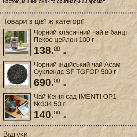
настою, міцний смак та оригінальний аромат.
Товари з цієї ж категорії
Чорний класичний чай в банці
Пекое цейлон 100 г
138.
00
шт.
Чорний індійський чай Асам
Оуклендс SF TGFOP 500 г
690.
00
шт.
Чай Кенія сад IMENTI OP1
№334 50 г
140.
00
шт.
Відгуки