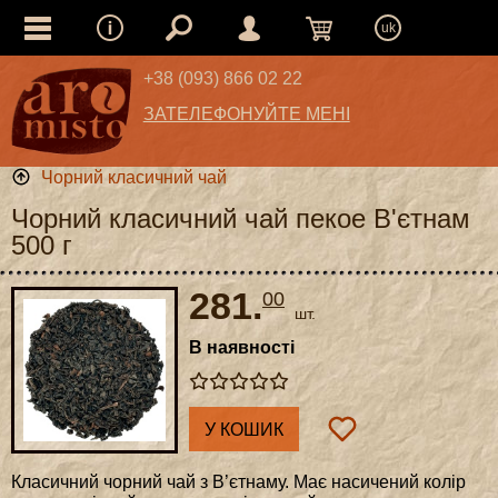
uk
+38 (093) 866 02 22
ЗАТЕЛЕФОНУЙТЕ МЕНІ
Чорний класичний чай
Чорний класичний чай пекое В'єтнам
500 г
281.
00
шт.
В наявності
У КОШИК
Класичний чорний чай з В’єтнаму. Має насичений колір