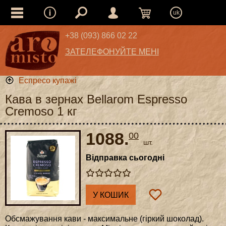
uk
+38 (093) 866 02 22
ЗАТЕЛЕФОНУЙТЕ МЕНІ
Еспресо купажі
Кава в зернах Bellarom Espresso
Cremoso 1 кг
1088.
00
шт.
Відправка сьогодні
У КОШИК
Обсмажування кави - максимальне (гіркий шоколад).