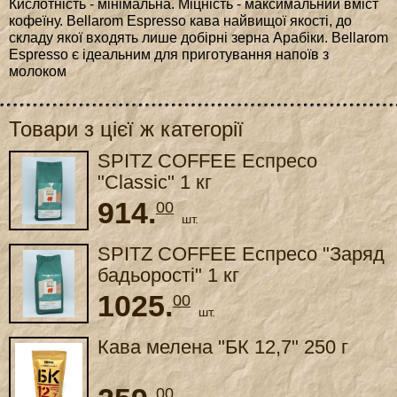
Кислотність - мінімальна. Міцність - максимальний вміст
кофеїну. Bellarom Espresso кава найвищої якості, до
складу якої входять лише добірні зерна Арабіки. Bellarom
Espresso є ідеальним для приготування напоїв з
молоком
Товари з цієї ж категорії
SPITZ COFFEE Еспресо
"Classic" 1 кг
914.
00
шт.
SPITZ COFFEE Еспресо "Заряд
бадьорості" 1 кг
1025.
00
шт.
Кава мелена "БК 12,7" 250 г
00