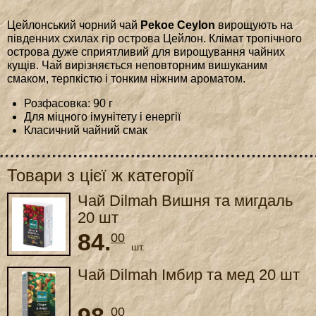
Цейлонський чорний чай
Pekoe Ceylon
вирощують на
південних схилах гір острова Цейлон. Клімат тропічного
острова дуже сприятливий для вирощування чайних
кущів. Чай вирізняється неповторним вишуканим
смаком, терпкістю і тонким ніжним ароматом.
Розфасовка: 90 г
Для міцного імунітету і енергії
Класичний чайний смак
Товари з цієї ж категорії
Чай Dilmah Вишня та мигдаль
20 шт
84.
00
шт.
Чай Dilmah Імбир та мед 20 шт
00