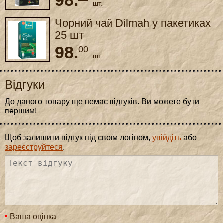
98.
шт.
Чорний чай Dilmah у пакетиках
25 шт
98.
00
шт.
Відгуки
До даного товару ще немає відгуків. Ви можете бути
першим!
Щоб залишити відгук під своїм логіном,
увійдіть
або
зареєструйтеся
.
Ваша оцінка