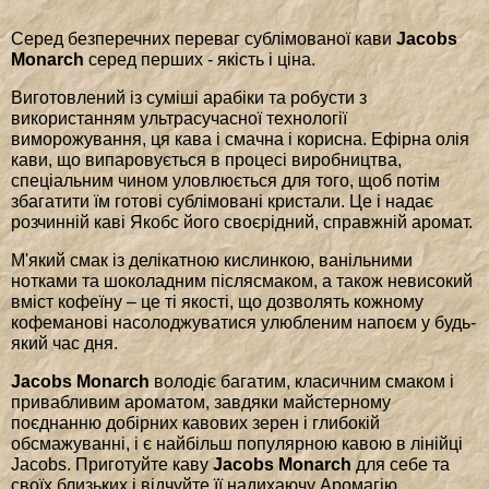
Серед безперечних переваг сублімованої кави
Jacobs
Monarch
серед перших - якість і ціна.
Виготовлений із суміші арабіки та робусти з
використанням ультрасучасної технології
виморожування, ця кава і смачна і корисна. Ефірна олія
кави, що випаровується в процесі виробництва,
спеціальним чином уловлюється для того, щоб потім
збагатити їм готові сублімовані кристали. Це і надає
розчинній каві Якобс його своєрідний, справжній аромат.
М'який смак із делікатною кислинкою, ванільними
нотками та шоколадним післясмаком, а також невисокий
вміст кофеїну – це ті якості, що дозволять кожному
кофеманові насолоджуватися улюбленим напоєм у будь-
який час дня.
Jacobs Monarch
володіє багатим, класичним смаком і
привабливим ароматом, завдяки майстерному
поєднанню добірних кавових зерен і глибокій
обсмажуванні, і є найбільш популярною кавою в лінійці
Jacobs. Приготуйте каву
Jacobs Monarch
для себе та
своїх близьких і відчуйте її надихаючу Аромагію.