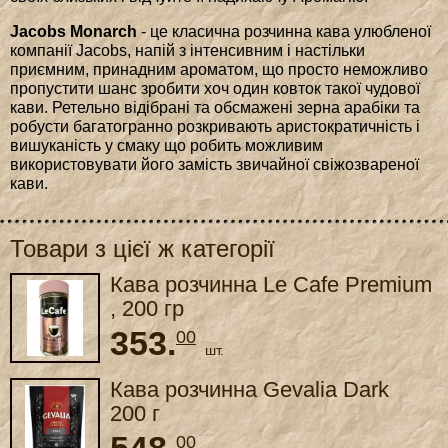
Jacobs Monarch
- це класична розчинна кава улюбленої
компанії Jacobs, напій з інтенсивним і настільки
приємним, принадним ароматом, що просто неможливо
пропустити шанс зробити хоч один ковток такої чудової
кави. Ретельно відібрані та обсмажені зерна арабіки та
робусти багатогранно розкривають аристократичність і
вишуканість у смаку що робить можливим
використовувати його замість звичайної свіжозвареної
кави.
Товари з цієї ж категорії
Кава розчинна Le Cafe Premium
, 200 гр
353.
00
шт.
Кава розчинна Gevalia Dark
200 г
00