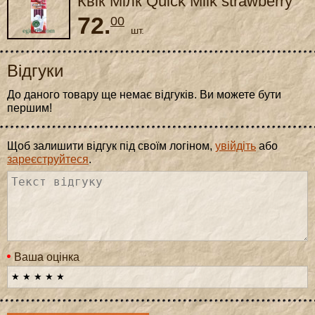
Квік Мілк Quick Milk strawberry
60g 12шт/пач 6пач/ящ
72.
00
шт.
Відгуки
До даного товару ще немає відгуків. Ви можете бути
першим!
Щоб залишити відгук під своїм логіном,
увійдіть
або
зареєструйтеся
.
Ваша оцінка