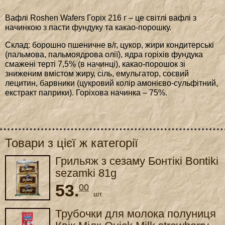
Вафлі Roshen Wafers Горіх 216 г – це світлі вафлі з
начинкою з пасти фундуку та какао-порошку.
Склад: борошно пшеничне в/г, цукор, жири кондитерські
(пальмова, пальмоядрова олії), ядра горіхів фундука
смажені терті 7,5% (в начинці), какао-порошок зі
зниженим вмістом жиру, сіль, емульгатор, соєвий
лецитин, барвники (цукровий колір амонієво-сульфітний,
екстракт паприки). Горіхова начинка – 75%.
Товари з цієї ж категорії
Грильяж з сезаму Бонтікі Bontiki
sezamki 81g
53.
00
шт.
Трубочки для молока полуниця