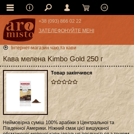
uk
+38 (093) 866 02 22
ЗАТЕЛЕФОНУЙТЕ МЕНІ
Інтернет-магазин чаю та кави
Кава мелена Kimbo Gold 250 г
Товар закінчився
Неймовірна суміш 100% арабіки з Центральної та
Південної Америки. Ніжний смак цієї вишуканої
обсмаженої меленої кави ідеально поєднується з тонким