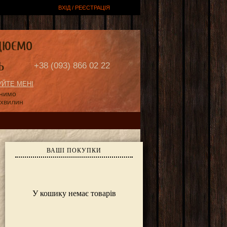
ВХІД / РЕЄСТРАЦІЯ
ЦЮЄМО
Ь
+38 (093) 866 02 22
ЙТЕ МЕНІ
онимо
 хвилин
ВАШІ ПОКУПКИ
У кошику немає товарів