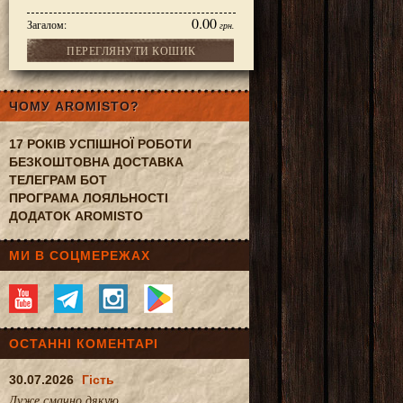
0.00
Загалом:
грн.
ПЕРЕГЛЯНУТИ КОШИК
6,7 см
ЧОМУ AROMISTO?
17 РОКІВ УСПІШНОЇ РОБОТИ
БЕЗКОШТОВНА ДОСТАВКА
ТЕЛЕГРАМ БОТ
ПРОГРАМА ЛОЯЛЬНОСТІ
ДОДАТОК AROMISTO
МИ В СОЦМЕРЕЖАХ
ОСТАННІ КОМЕНТАРІ
30.07.2026
Гість
Дуже смачно.дякую