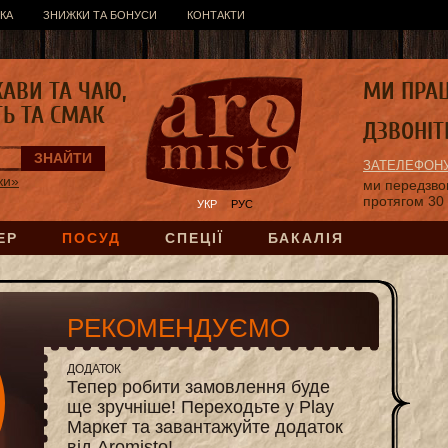
КА
ЗНИЖКИ ТА БОНУСИ
КОНТАКТИ
КАВИ ТА ЧАЮ,
МИ ПРА
ТЬ ТА СМАК
ДЗВОНІТ
ЗАТЕЛЕФОНУ
жи»
ми передзв
протягом 30
УКР
РУС
ЕР
ПОСУД
СПЕЦІЇ
БАКАЛІЯ
РЕКОМЕНДУЄМО
ДОДАТОК
Тепер робити замовлення буде
ще зручніше! Переходьте у Play
Маркет та завантажуйте додаток
від Aromisto!