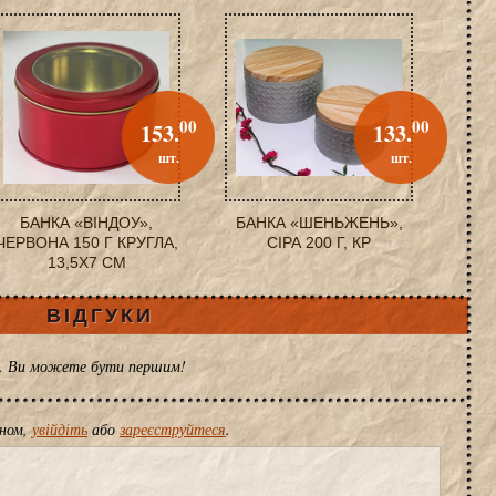
00
00
153.
133.
шт.
шт.
БАНКА «ВІНДОУ»,
БАНКА «ШЕНЬЖЕНЬ»,
ЧЕРВОНА 150 Г КРУГЛА,
СІРА 200 Г, КР
13,5X7 СМ
ВІДГУКИ
ів. Ви можете бути першим!
іном,
увійдіть
або
зареєструйтеся
.