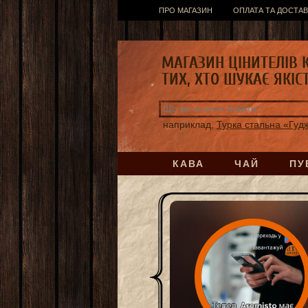
ПРО МАГАЗИН
ОПЛАТА ТА ДОСТАВ
МАГАЗИН ЦІНИТЕЛІВ 
ТИХ, ХТО ШУКАЄ ЯКІС
наприклад,
Турка стальна «Гуд
КАВА
ЧАЙ
ПУ