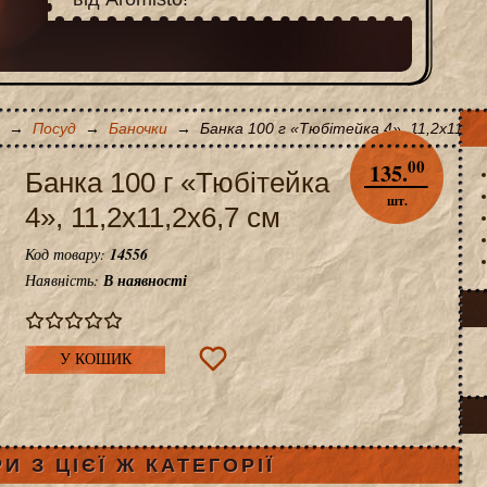
→
Посуд
→
Баночки
→
Банка 100 г «Тюбітейка 4», 11,2x11,2x
00
135.
Банка 100 г «Тюбітейка
шт.
4», 11,2x11,2x6,7 см
Код товару:
14556
Наявність:
В наявності
У КОШИК
И З ЦІЄЇ Ж КАТЕГОРІЇ