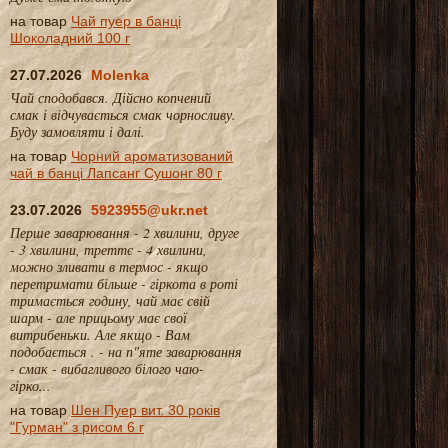
на товар
Чай пуер в банці
Шоколадний 100 г
27.07.2026
Molenka
Чай сподобався. Дійсно копчений
смак і відчувається смак чорносливу.
Буду замовляти і далі.
на товар
Чорний ароматизований
чай в банці Лапсанг Сушонг 80 г
23.07.2026
5923955@ukr.net
Перше заварювання - 2 хвилини, друге
- 3 хвилини, треттє - 4 хвилини,
можно зливати в термос - якщо
перетримати більше - гіркота в роті
тримається годину, чай має свій
шарм - але прицьому має свої
витрибеньки. Але якщо - Вам
подобається . - на п"яте заварювання
- смак - вибагливого білого чаю-
гірко...
на товар
Шен Пуер вит. 30 років
"Гурман" з рисом 6 г