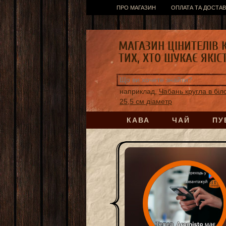
ПРО МАГАЗИН
ОПЛАТА ТА ДОСТАВ
МАГАЗИН ЦІНИТЕЛІВ 
ТИХ, ХТО ШУКАЄ ЯКІС
наприклад,
Чабань кругла в біл
25,5 см діаметр
КАВА
ЧАЙ
ПУ