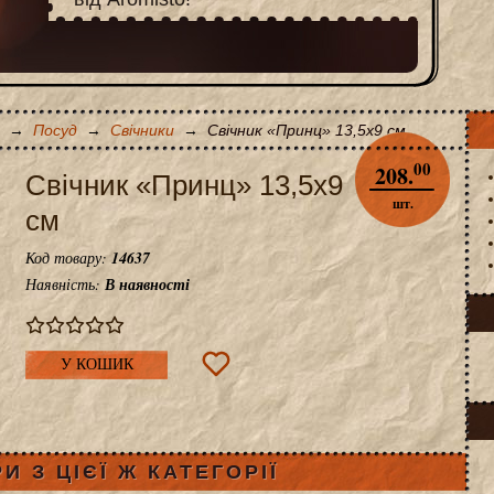
→
Посуд
→
Свічники
→
Свічник «Принц» 13,5x9 см
00
208.
Свічник «Принц» 13,5x9
шт.
см
Код товару:
14637
Наявність:
В наявності
У КОШИК
И З ЦІЄЇ Ж КАТЕГОРІЇ