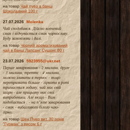
на товар
Чай пуер в банці
Шоколадний 100 г
27.07.2026
Molenka
Чай сподобався. Дійсно копчений
смак і відчувається смак чорносливу.
Буду замовляти і далі.
на товар
Чорний ароматизований
чай в банці Лапсанг Сушонг 80 г
23.07.2026
5923955@ukr.net
Перше заварювання - 2 хвилини, друге
- 3 хвилини, треттє - 4 хвилини,
можно зливати в термос - якщо
перетримати більше - гіркота в роті
тримається годину, чай має свій
шарм - але прицьому має свої
витрибеньки. Але якщо - Вам
подобається . - на п"яте заварювання
- смак - вибагливого білого чаю-
гірко...
на товар
Шен Пуер вит. 30 років
"Гурман" з рисом 6 г