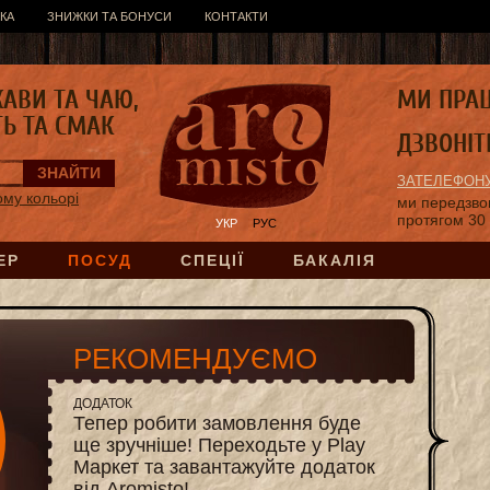
КА
ЗНИЖКИ ТА БОНУСИ
КОНТАКТИ
КАВИ ТА ЧАЮ,
МИ ПРА
ТЬ ТА СМАК
ДЗВОНІТ
ЗАТЕЛЕФОНУ
ому кольорі
ми передзв
протягом 30
УКР
РУС
ЕР
ПОСУД
СПЕЦІЇ
БАКАЛІЯ
РЕКОМЕНДУЄМО
ДОДАТОК
Тепер робити замовлення буде
ще зручніше! Переходьте у Play
Маркет та завантажуйте додаток
від Aromisto!