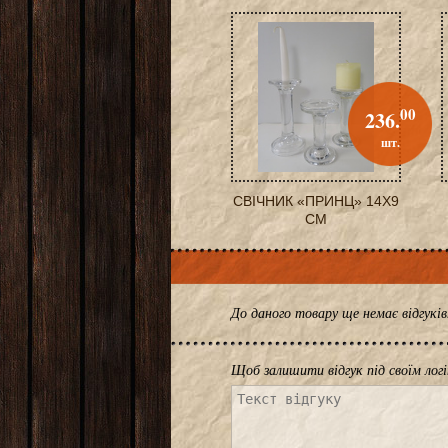
00
236.
шт.
СВІЧНИК «ПРИНЦ» 14X9
СМ
До даного товару ще немає відгук
Щоб залишити відгук під своїм лог