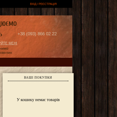
ВХІД / РЕЄСТРАЦІЯ
ЦЮЄМО
Ь
+38 (093) 866 02 22
ЙТЕ МЕНІ
онимо
 хвилин
ВАШІ ПОКУПКИ
У кошику немає товарів