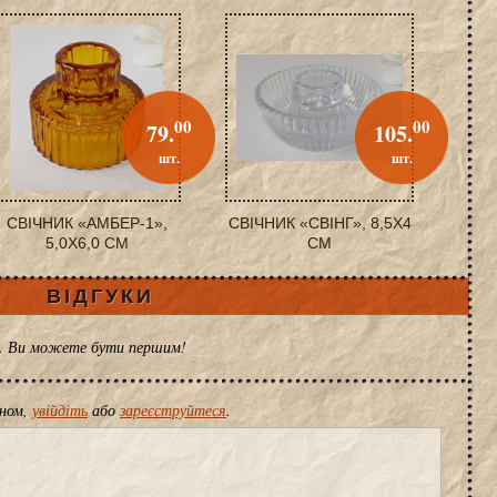
00
00
79.
105.
шт.
шт.
СВІЧНИК «АМБЕР-1»,
СВІЧНИК «СВІНГ», 8,5X4
5,0X6,0 СМ
СМ
ВІДГУКИ
ів. Ви можете бути першим!
іном,
увійдіть
або
зареєструйтеся
.