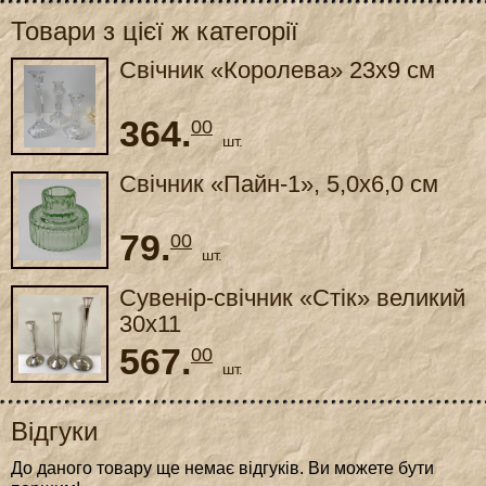
Товари з цієї ж категорії
Свічник «Королева» 23x9 см
364.
00
шт.
Свічник «Пайн-1», 5,0x6,0 см
79.
00
шт.
Сувенір-свічник «Стік» великий
30x11
567.
00
шт.
Відгуки
До даного товару ще немає відгуків. Ви можете бути