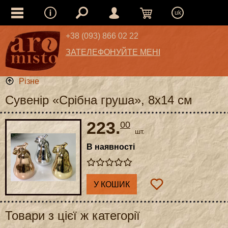
uk
+38 (093) 866 02 22
ЗАТЕЛЕФОНУЙТЕ МЕНІ
Різне
Сувенір «Срібна груша», 8x14 см
223.
00
шт.
В наявності
У КОШИК
Товари з цієї ж категорії