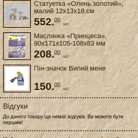
Статуетка «Олень золотий»,
малий 12x13x18 см
552.
00
шт.
Маслянка «Принцеса»,
90x171x105-108x83 мм
208.
00
шт.
Пін-значок Випий мене
150.
00
шт.
Відгуки
До даного товару ще немає відгуків. Ви можете бути
першим!