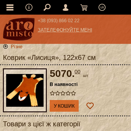
uk
+38 (093) 866 02 22
ЗАТЕЛЕФОНУЙТЕ МЕНІ
Різне
Коврик «Лисиця», 122x67 см
5070.
00
шт.
В наявності
У КОШИК
Товари з цієї ж категорії