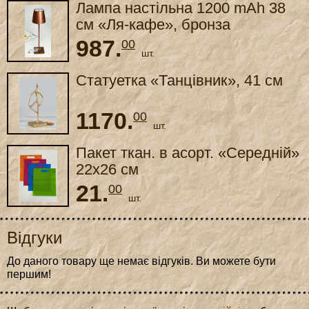
Лампа настільна 1200 mAh 38
cм «Ля-кафе», бронза
987.
00
шт.
Статуетка «Танцівник», 41 см
1170.
00
шт.
Пакет ткан. в асорт. «Середній»
22x26 см
21.
00
шт.
Відгуки
До даного товару ще немає відгуків. Ви можете бути
першим!