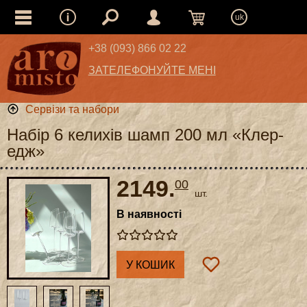
uk
+38 (093) 866 02 22
ЗАТЕЛЕФОНУЙТЕ МЕНІ
Сервізи та набори
Набір 6 келихів шамп 200 мл «Клер-
едж»
2149.
00
шт.
В наявності
У КОШИК