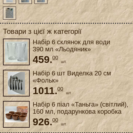
Товари з цієї ж категорії
Набір 6 склянок для води
390 мл «Льодяник»
459.
00
шт.
Набір 6 шт Виделка 20 см
«Фольк»
1011.
00
шт.
Набір 6 піал «Таньга» (світлий),
160 мл, подарункова коробка
926.
00
шт.