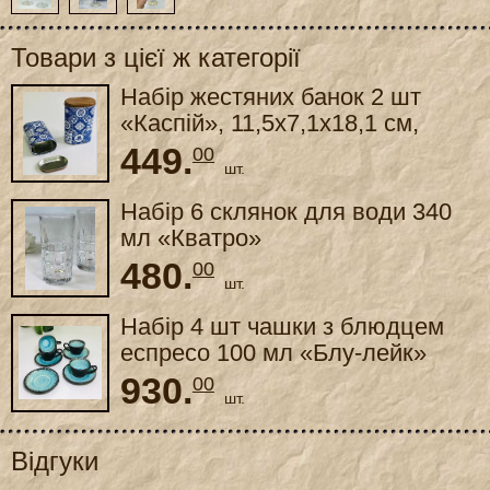
Товари з цієї ж категорії
Набір жестяних банок 2 шт
«Каспій», 11,5x7,1x18,1 см,
13,4x8,6x20,1 см
449.
00
шт.
Набір 6 склянок для води 340
мл «Кватро»
480.
00
шт.
Набір 4 шт чашки з блюдцем
еспресо 100 мл «Блу-лейк»
930.
00
шт.
Відгуки