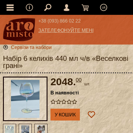
uk
+38 (093) 866 02 22
ЗАТЕЛЕФОНУЙТЕ МЕНІ
Сервізи та набори
Набір 6 келихів 440 мл ч/в «Веселкові
грані»
2048.
00
шт.
В наявності
У КОШИК