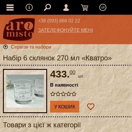
uk
+38 (093) 866 02 22
ЗАТЕЛЕФОНУЙТЕ МЕНІ
Сервізи та набори
Набір 6 склянок 270 мл «Кватро»
433.
00
шт.
В наявності
У КОШИК
Товари з цієї ж категорії