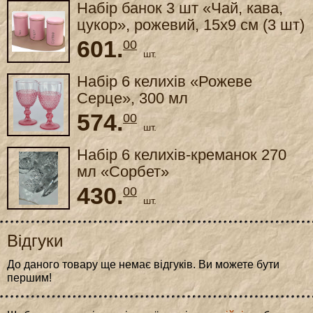
Набір банок 3 шт «Чай, кава,
цукор», рожевий, 15x9 см (3 шт)
601.
00
шт.
Набір 6 келихів «Рожеве
Серце», 300 мл
574.
00
шт.
Набір 6 келихів-креманок 270
мл «Сорбет»
430.
00
шт.
Відгуки
До даного товару ще немає відгуків. Ви можете бути
першим!