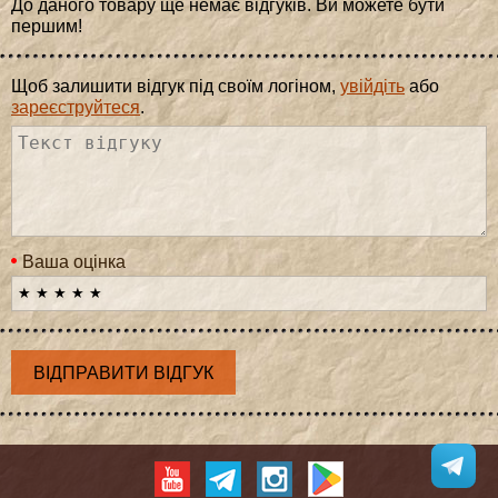
До даного товару ще немає відгуків. Ви можете бути
першим!
Щоб залишити відгук під своїм логіном,
увійдіть
або
зареєструйтеся
.
Ваша оцінка