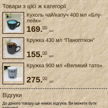
Товари з цієї ж категорії
Кухоль чай/капуч 400 мл «Блу-
лейк»
169.
00
шт.
Кружка 430 мл “Паноптікон”
155.
00
шт.
Кружка 900 мл «Великий тато»
275.
00
шт.
Відгуки
До даного товару ще немає відгуків. Ви можете бути
першим!