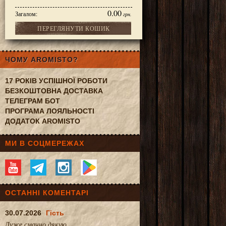
0.00
Загалом:
грн.
ПЕРЕГЛЯНУТИ КОШИК
with fruit 350g
ЧОМУ AROMISTO?
17 РОКІВ УСПІШНОЇ РОБОТИ
БЕЗКОШТОВНА ДОСТАВКА
ТЕЛЕГРАМ БОТ
ПРОГРАМА ЛОЯЛЬНОСТІ
ДОДАТОК AROMISTO
МИ В СОЦМЕРЕЖАХ
ОСТАННІ КОМЕНТАРІ
30.07.2026
Гість
Дуже смачно.дякую