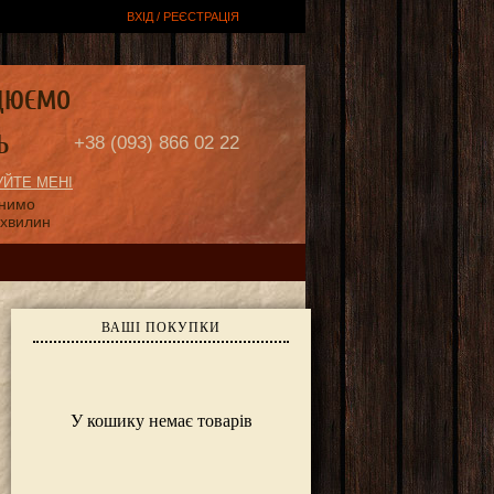
ВХІД / РЕЄСТРАЦІЯ
ЦЮЄМО
Ь
+38 (093) 866 02 22
ЙТЕ МЕНІ
онимо
 хвилин
ВАШІ ПОКУПКИ
У кошику немає товарів