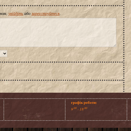
іном,
увійдіть
або
зареєструйтеся
.
графік роботи:
00
00
9
- 18