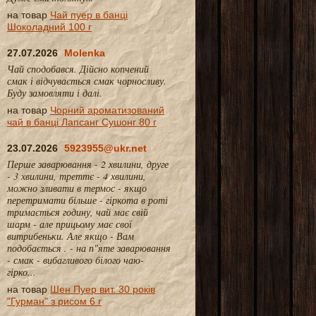
на товар
Чай пуер в банці
Шоколадний 100 г
27.07.2026
Molenka
Чай сподобався. Дійсно копчений
смак і відчувається смак чорносливу.
Буду замовляти і далі.
на товар
Чорний ароматизований
чай в банці Лапсанг Сушонг 80 г
23.07.2026
5923955@ukr.net
Перше заварювання - 2 хвилини, друге
- 3 хвилини, треттє - 4 хвилини,
можно зливати в термос - якщо
перетримати більше - гіркота в роті
тримається годину, чай має свій
шарм - але прицьому має свої
витрибеньки. Але якщо - Вам
подобається . - на п"яте заварювання
- смак - вибагливого білого чаю-
гірко...
на товар
Шен Пуер вит. 30 років
"Гурман" з рисом 6 г