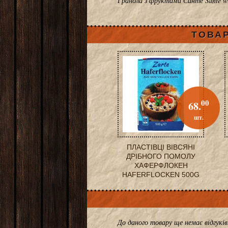
Гранола з фруктами Санте Sante wit
ТОВАР
00
68.
шт.
ПЛАСТІВЦІ ВІВСЯНІ
ДРІБНОГО ПОМОЛУ
ХАФЕРФЛОКЕН
HAFERFLOCKEN 500G
До даного товару ще немає відгук