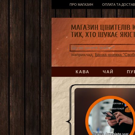
ПРО МАГАЗИН
ОПЛАТА ТА ДОСТАВ
МАГАЗИН ЦІНИТЕЛІВ 
ТИХ, ХТО ШУКАЄ ЯКІС
наприклад,
Банка-книжка "Своб
КАВА
ЧАЙ
ПУ