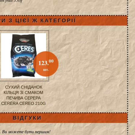
h fruit 350g
И З ЦІЄЇ Ж КАТЕГОРІЇ
00
123.
шт.
СУХИЙ СНІДАНОК
КІЛЬЦЯ ЗІ СМАКОМ
ПЕЧИВА СЕРЕРА
CERERA CEREO 210G
ВІДГУКИ
ів. Ви можете бути першим!