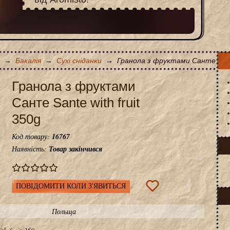
→
Бакалія
→
Сухі сніданки
→
Гранола з фруктами Санте Sante 
Гранола з фруктами
Санте Sante with fruit
350g
Код товару:
16767
Наявність:
Товар закінчився
ПОВІДОМИТИ КОЛИ З'ЯВИТЬСЯ
Польща