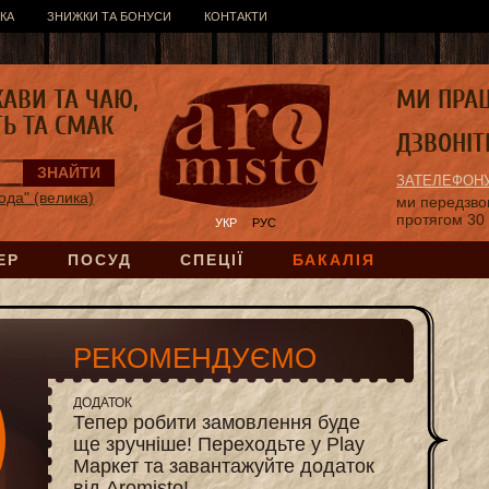
КА
ЗНИЖКИ ТА БОНУСИ
КОНТАКТИ
КАВИ ТА ЧАЮ,
МИ ПРА
ТЬ ТА СМАК
ДЗВОНІТ
ЗАТЕЛЕФОНУ
ода" (велика)
ми передзв
протягом 30
УКР
РУС
ЕР
ПОСУД
СПЕЦІЇ
БАКАЛІЯ
РЕКОМЕНДУЄМО
ДОДАТОК
Тепер робити замовлення буде
ще зручніше! Переходьте у Play
Маркет та завантажуйте додаток
від Aromisto!