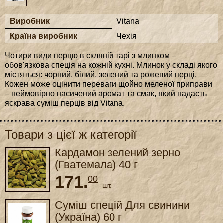
Виробник
Vitana
Країна виробник
Чехія
Чотири види перцю в скляній тарі з млинком –
обов'язкова спеція на кожній кухні. Млинок у складі якого
містяться: чорний, білий, зелений та рожевий перці.
Кожен може оцінити переваги щойно меленої приправи
– неймовірно насичений аромат та смак, який надасть
яскрава суміш перців від Vitana.
Товари з цієї ж категорії
Кардамон зелений зерно
(Гватемала) 40 г
171.
00
шт.
Суміш спецій Для свинини
(Україна) 60 г