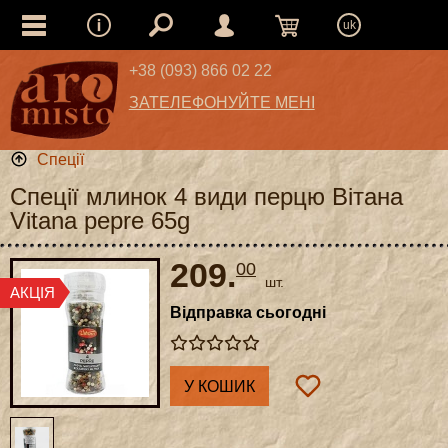
uk
+38 (093) 866 02 22
ЗАТЕЛЕФОНУЙТЕ МЕНІ
Спеції
Спеції млинок 4 види перцю Вітана
Vitana pepre 65g
209.
00
шт.
Відправка сьогодні
У КОШИК