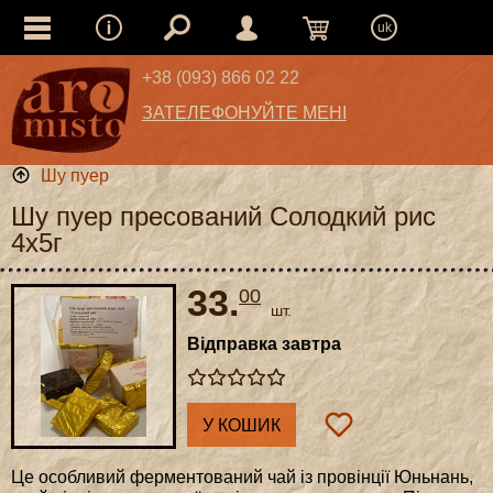
uk
+38 (093) 866 02 22
ЗАТЕЛЕФОНУЙТЕ МЕНІ
Шу пуер
Шу пуер пресований Солодкий рис
4х5г
33.
00
шт.
Відправка завтра
У КОШИК
Це особливий ферментований чай із провінції Юньнань,