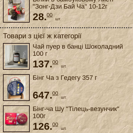
"Зонг-Дзи Бай Ча" 10-12г
28.
00
шт.
Товари з цієї ж категорії
Чай пуер в банці Шоколадний
100 г
137.
00
шт.
Бінг Ча з Гедегу 357 г
647.
00
шт.
Бінг-ча Шу "Тілець-везунчик"
100г
126.
00
шт.