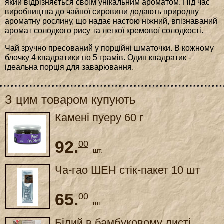
який відрізняється своїм унікальним ароматом. Під час
виробництва до чайної сировини додають природну
ароматну рослину, що надає настою ніжний, впізнаваний
аромат солодкого рису та легкої кремової солодкості.
Чай зручно пресований у порційні шматочки. В кожному
блочку 4 квадратики по 5 грамів. Один квадратик -
ідеальна порція для заварювання.
З цим товаром купують
Камені пуеру 60 г
92.
00
шт.
Ча-гао ШЕН стік-пакет 10 шт
65.
00
шт.
Білий в бамбуковому листі