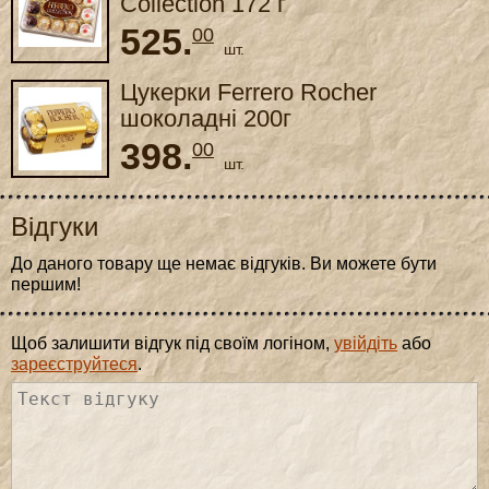
Collection 172 г
525.
00
шт.
Цукерки Ferrero Rocher
шоколадні 200г
398.
00
шт.
Відгуки
До даного товару ще немає відгуків. Ви можете бути
першим!
Щоб залишити відгук під своїм логіном,
увійдіть
або
зареєструйтеся
.