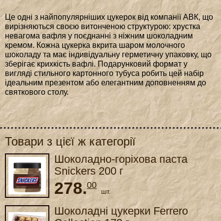
Це одні з найпопулярніших цукерок від компанії АВК, що
вирізняються своєю витонченою структурою: хрустка
невагома вафля у поєднанні з ніжним шоколадним
кремом. Кожна цукерка вкрита шаром молочного
шоколаду та має індивідуальну герметичну упаковку, що
зберігає крихкість вафлі. Подарунковий формат у
вигляді стильного картонного тубуса робить цей набір
ідеальним презентом або елегантним доповненням до
святкового столу.
Товари з цієї ж категорії
Шоколадно-горіхова паста
Snickers 200 г
278.
00
шт.
Шоколадні цукерки Ferrero