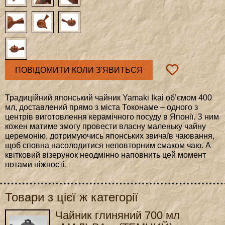
ПОВІДОМИТИ КОЛИ З'ЯВИТЬСЯ
Традиційний японський чайник Yamaki Ikai об’ємом 400
мл, доставлений прямо з міста Токонаме – одного з
центрів виготовлення керамічного посуду в Японії. З ним
кожен матиме змогу провести власну маленьку чайну
церемонію, дотримуючись японських звичаїв чаювання,
щоб сповна насолодитися неповторним смаком чаю. А
квітковий візерунок неодмінно наповнить цей момент
нотами ніжності.
Товари з цієї ж категорії
Чайник глиняний 700 мл