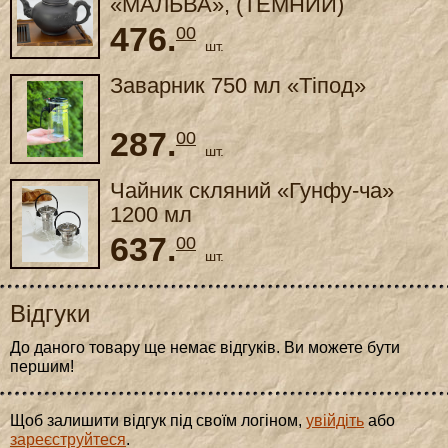
«МАЛЬВА», (ТЕМНИЙ)
476.
00
шт.
Заварник 750 мл «Тіпод»
287.
00
шт.
Чайник скляний «Гунфу-ча»
1200 мл
637.
00
шт.
Відгуки
До даного товару ще немає відгуків. Ви можете бути
першим!
Щоб залишити відгук під своїм логіном,
увійдіть
або
зареєструйтеся
.