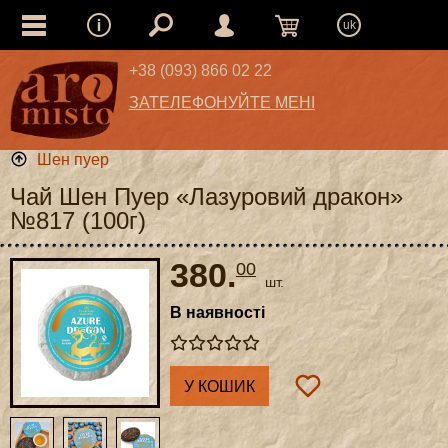
uk
+38 (093) 866 02 22
ЗАТЕЛЕФОНУЙТЕ МЕНІ
Шен пуер
Чай Шен Пуер «Лазуровий дракон»
№817 (100г)
380.
00
шт.
В наявності
У КОШИК