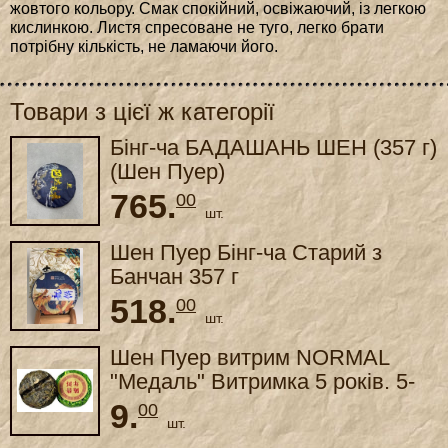
жовтого кольору. Смак спокійний, освіжаючий, із легкою
кислинкою. Листя спресоване не туго, легко брати
потрібну кількість, не ламаючи його.
Товари з цієї ж категорії
Бінг-ча БАДАШАНЬ ШЕН (357 г)
(Шен Пуер)
765.
00
шт.
Шен Пуер Бінг-ча Старий з
Банчан 357 г
518.
00
шт.
Шен Пуер витрим NORMAL
"Медаль" Витримка 5 років. 5-
6 г
9.
00
шт.