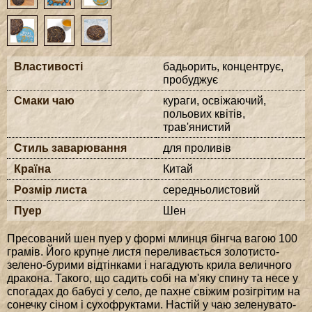
Властивості
бадьорить, концентрує,
пробуджує
Смаки чаю
кураги, освіжаючий,
польових квітів,
трав'янистий
Стиль заварювання
для проливів
Країна
Китай
Розмір листа
середньолистовий
Пуер
Шен
Пресований шен пуер у формі млинця
бінгча
вагою 100
грамів. Його крупне листя переливається золотисто-
зелено-бурими відтінками і нагадують крила величного
дракона. Такого, що садить собі на м'яку спину та несе у
спогадах до бабусі у село, де пахне свіжим розігрітим на
сонечку сіном і сухофруктами. Настій у чаю зеленувато-