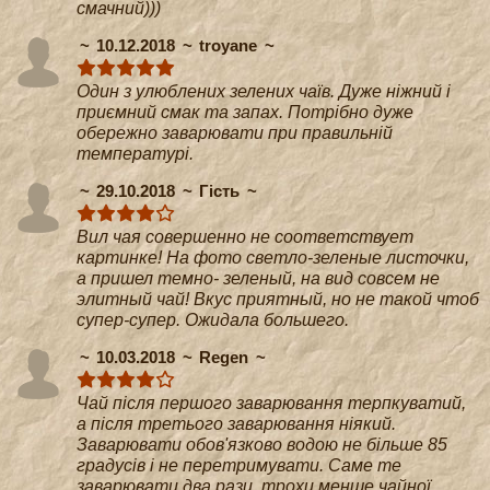
смачний)))
10.12.2018
troyane
Один з улюблених зелених чаїв. Дуже ніжний і
приємний смак та запах. Потрібно дуже
обережно заварювати при правильній
температурі.
29.10.2018
Гість
Вил чая совершенно не соответствует
картинке! На фото светло-зеленые листочки,
а пришел темно- зеленый, на вид совсем не
элитный чай! Вкус приятный, но не такой чтоб
супер-супер. Ожидала большего.
10.03.2018
Regen
Чай після першого заварювання терпкуватий,
а після третього заварювання ніякий.
Заварювати обов'язково водою не більше 85
градусів і не перетримувати. Саме те
заварювати два рази, трохи менше чайної