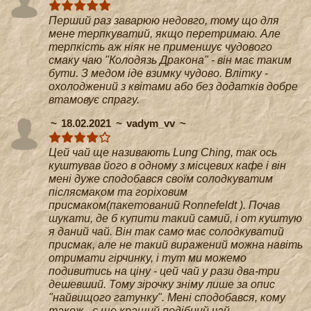
Перший раз заварюю недовго, тому що для
мене терпкуватий, якщо перетримаю. Але
терпкість аж ніяк не применшує чудового
смаку чаю "Колодязь Дракона" - він має таким
бути. З медом іде взимку чудово. Влітку -
охолоджений з квітами або без додатків добре
втамовує спрагу.
18.02.2021
vadym_vv
Цей чай ще називають Lung Ching, так ось
куштував його в одному з місцевих кафе і він
мені дуже сподобався своїм солодкуватим
післясмаком та горіховим
присмаком(пакетований Ronnefeldt ). Почав
шукати, де б купити такий самий, і от куштую
я даний чай. Він так само має солодкуватий
присмак, але не такий виражений можна навіть
отримати гірчинку, і тут ми можемо
подивитись на ціну - цей чай у рази два-три
дешевший. Тому зірочку зніму лише за опис
"найвищого гатунку". Мені сподобався, кому
також - є ще кращий подібний чай.