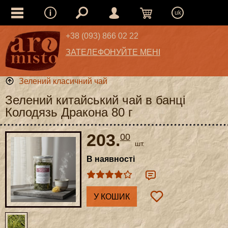
uk
+38 (093) 866 02 22
ЗАТЕЛЕФОНУЙТЕ МЕНІ
Зелений класичний чай
Зелений китайський чай в банці
Колодязь Дракона 80 г
203.
00
шт.
В наявності
У КОШИК