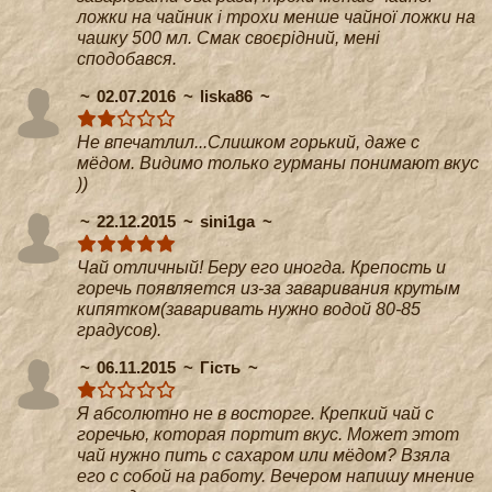
ложки на чайник і трохи менше чайної ложки на
чашку 500 мл. Смак своєрідний, мені
сподобався.
02.07.2016
liska86
Не впечатлил...Слишком горький, даже с
мёдом. Видимо только гурманы понимают вкус
))
22.12.2015
sini1ga
Чай отличный! Беру его иногда. Крепость и
горечь появляется из-за заваривания крутым
кипятком(заваривать нужно водой 80-85
градусов).
06.11.2015
Гість
Я абсолютно не в восторге. Крепкий чай с
горечью, которая портит вкус. Может этот
чай нужно пить с сахаром или мёдом? Взяла
его с собой на работу. Вечером напишу мнение