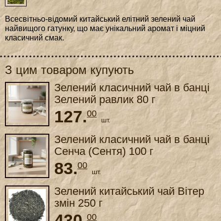
Всесвітньо-відомий китайський елітний зелений чай
найвищого гатунку, що має унікальний аромат і міцний
класичний смак.
З цим товаром купують
Зелений класичний чай в банці
Зелений равлик 80 г
127.
00
шт.
Зелений класичний чай в банці
Сенча (Сентя) 100 г
83.
00
шт.
Зелений китайський чай Вітер
змін 250 г
430.
00