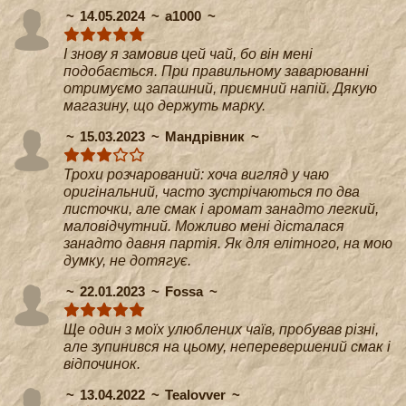
14.05.2024
a1000
І знову я замовив цей чай, бо він мені
подобається. При правильному заварюванні
отримуємо запашний, приємний напій. Дякую
магазину, що держуть марку.
15.03.2023
Мандрівник
Трохи розчарований: хоча вигляд у чаю
оригінальний, часто зустрічаються по два
листочки, але смак і аромат занадто легкий,
маловідчутний. Можливо мені дісталася
занадто давня партія. Як для елітного, на мою
думку, не дотягує.
22.01.2023
Fossa
Ще один з моїх улюблених чаїв, пробував різні,
але зупинився на цьому, неперевершений смак і
відпочинок.
13.04.2022
Tealovver