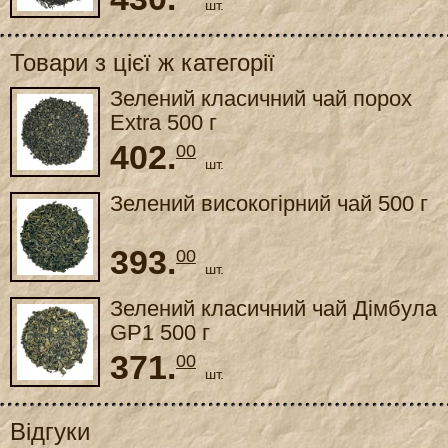
шт.
Товари з цієї ж категорії
Зелений класичний чай порох
Extra 500 г
402.
00
шт.
Зелений високогірний чай 500 г
393.
00
шт.
Зелений класичний чай Дімбула
GP1 500 г
371.
00
шт.
Відгуки