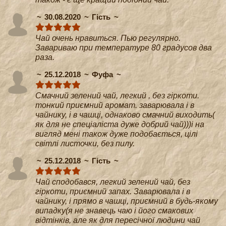
30.08.2020
Гість
Чай очень нравиться. Пью регулярно.
Завариваю при температуре 80 градусов два
раза.
25.12.2018
Фуфа
Смачний зелений чай, легкий , без гіркоти.
тонкий приємний аромат. заварювала і в
чайнику, і в чашці, однаково смачний виходить(
як для не спеціаліста дуже добрий чай)))і на
вигляд мені також дуже подобається, цілі
світлі листочки, без пилу.
25.12.2018
Гість
Чай сподобався, легкий зелений чай, без
гіркоти, приємний запах. Заварювала і в
чайнику, і прямо в чашці, приємний в будь-якому
випадку(я не знавець чаю і його смакових
відтінків, але як для пересічної людини чай