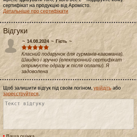
сертифікат на продукцію від Аромісто.
Детальніше про сертифікати
Відгуки
14.08.2024
Гість
Класний подарунок для гурманів-кавоманів).
Швидко і зручно (електронний сертифікат
отримуєте одразу ж після оплати). Я
задоволена
Щоб залишити відгук під своїм логіном,
увійдіть
або
зареєструйтеся
.
Ваша оцінка