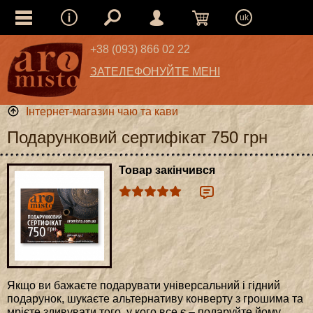
uk
+38 (093) 866 02 22
ЗАТЕЛЕФОНУЙТЕ МЕНІ
Інтернет-магазин чаю та кави
Подарунковий сертифікат 750 грн
Товар закінчився
Якщо ви бажаєте подарувати універсальний і гідний
подарунок, шукаєте альтернативу конверту з грошима та
мрієте здивувати того, у кого все є – подаруйте йому