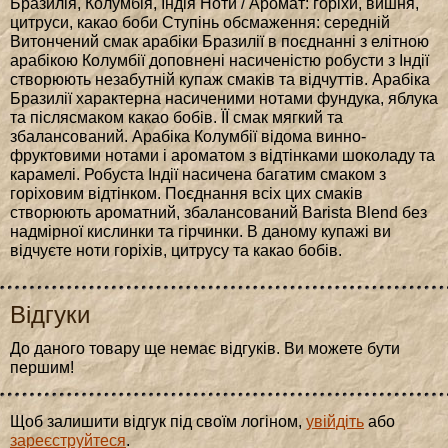
Бразилія, Колумбія, Індія Ноти / Аромат: горіхи, вишня,
цитруси, какао боби Ступінь обсмаження: середній
Витончений смак арабіки Бразилії в поєднанні з елітною
арабікою Колумбії доповнені насиченістю робусти з Індії
створюють незабутній купаж смаків та відчуттів. Арабіка
Бразилії характерна насиченими нотами фундука, яблука
та післясмаком какао бобів. ЇЇ смак мягкий та
збалансований. Арабіка Колумбії відома винно-
фруктовими нотами і ароматом з відтінками шоколаду та
карамелі. Робуста Індії насичена багатим смаком з
горіховим відтінком. Поєднання всіх цих смаків
створюють ароматний, збалансований Barista Blend без
надмірної кислинки та гірчинки. В даному купажі ви
відчуєте ноти горіхів, цитрусу та какао бобів.
Відгуки
До даного товару ще немає відгуків. Ви можете бути
першим!
Щоб залишити відгук під своїм логіном,
увійдіть
або
зареєструйтеся
.