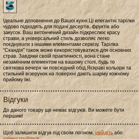
Ідеальне доповнення до Вашої кухні.Ці елегантні тарілки
чудово підходять для подачі десертів, фруктів або
закусок. Ваш витончений дизайн підкреслює красу
страви, а універсальний стиль дозволяє легко
поєднувати з іншими елементами сервізу. Тарілка
“Скандія” також може використовуватися для основних
страв. Завдяки своїй практичності, вона стане
незамінним елементом на вашому столі, будь то
святкова вечеря чи повсюдний обід.Яскраві кольори та
стильний візерунок на поверхні дають шарму кожному
прийому їжі.
Відгуки
До даного товару ще немає відгуків. Ви можете бути
першим!
Щоб залишити відгук під своїм логіном,
увійдіть
або
зареєструйтеся
.