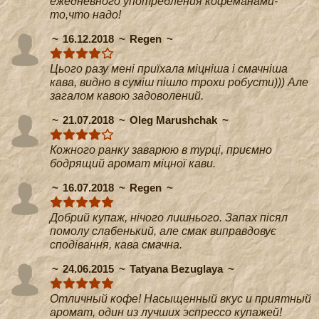
ежедневного употребления кофеманами-
то,что надо!
16.12.2018
Regen
Цього разу мені приїхала міцніша і смачніша
кава, видно в суміш пішло трохи робусти))) Але
загалом кавою задоволений.
21.07.2018
Oleg Marushchak
Кожного ранку заварюю в турці, приємно
бодрящий аромат міцної кави.
16.07.2018
Regen
Добрий купаж, нічого лишнього. Запах пісял
помолу слабенький, але смак виправдовує
сподівання, кава смачна.
24.06.2015
Tatyana Bezuglaya
Отличный кофе! Насыщенный вкус и приятный
аромат, один из лучших эспрессо купажей!