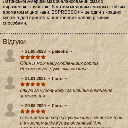
Латинської Америки має збалансований смак з
вираженою гірчинкою, багатим медовим смаком і стійким
ароматом міцної кави. ESPRESSO+ – це один з кращих
купажів для приготування кавових напоїв різними
способами.
Відгуки
21.06.2023
paleoha
Один із моїх найулюбленіших сортів.
Рекомендую. Дуже смачна кава.
21.01.2021
Гість
дякую за чудову каву та швидке виконання
замовлення
20.06.2020
Гість
Очень мягкий кофе,вкусный как с молоком,так
и в чистом виде.Купаж отличный,для