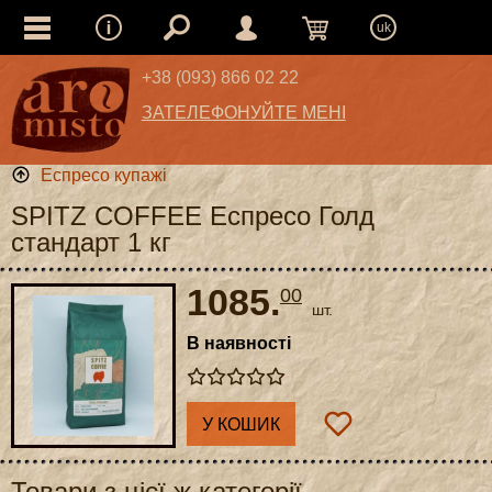
uk
+38 (093) 866 02 22
ЗАТЕЛЕФОНУЙТЕ МЕНІ
Еспресо купажі
SPITZ COFFEE Еспресо Голд
стандарт 1 кг
1085.
00
шт.
В наявності
У КОШИК
Товари з цієї ж категорії