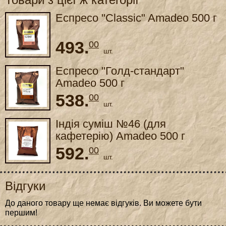
Еспресо "Classic" Amadeo 500 г
493.
00
шт.
Еспресо "Голд-стандарт"
Amadeo 500 г
538.
00
шт.
Індія суміш №46 (для
кафетерію) Amadeo 500 г
592.
00
шт.
Відгуки
До даного товару ще немає відгуків. Ви можете бути
першим!