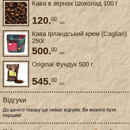
Кава в зернах Шоколад 100 г
120.
00
шт.
Кава Ірландський крем (Cagliari)
250г
500.
00
шт.
Original Фундук 500 г
545.
00
шт.
Відгуки
До даного товару ще немає відгуків. Ви можете бути
першим!