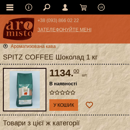
uk
+38 (093) 866 02 22
ЗАТЕЛЕФОНУЙТЕ МЕНІ
Ароматизована кава
SPITZ COFFEE Шоколад 1 кг
1134.
00
шт.
В наявності
У КОШИК
Товари з цієї ж категорії