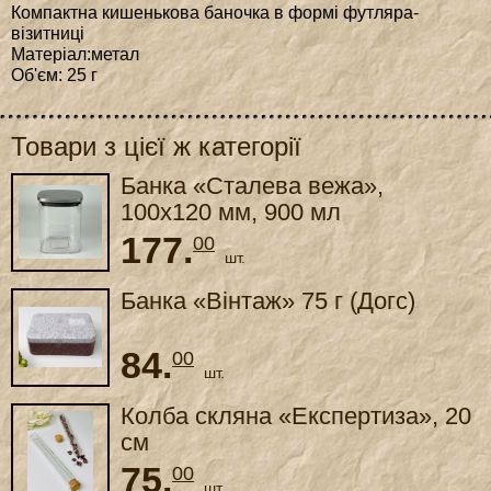
Компактна кишенькова баночка в формі футляра-
візитниці
Матеріал:метал
Об'єм: 25 г
Товари з цієї ж категорії
Банка «Сталева вежа»,
100x120 мм, 900 мл
177.
00
шт.
Банка «Вінтаж» 75 г (Догс)
84.
00
шт.
Колба скляна «Експертиза», 20
см
75.
00
шт.