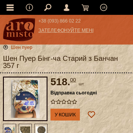
uk
+38 (093) 866 02 22
ЗАТЕЛЕФОНУЙТЕ МЕНІ
Шен пуер
Шен Пуер Бінг-ча Старий з Банчан
357 г
518.
00
шт.
Відправка сьогодні
У КОШИК