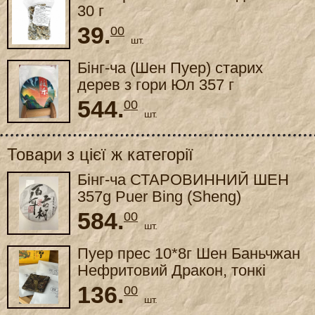
30 г
39.
00
шт.
Бінг-ча (Шен Пуер) старих
дерев з гори Юл 357 г
544.
00
шт.
Товари з цієї ж категорії
Бінг-ча СТАРОВИННИЙ ШЕН
357g Puer Bing (Sheng)
584.
00
шт.
Пуер прес 10*8г Шен Баньчжан
Нефритовий Дракон, тонкі
слайси
136.
00
шт.