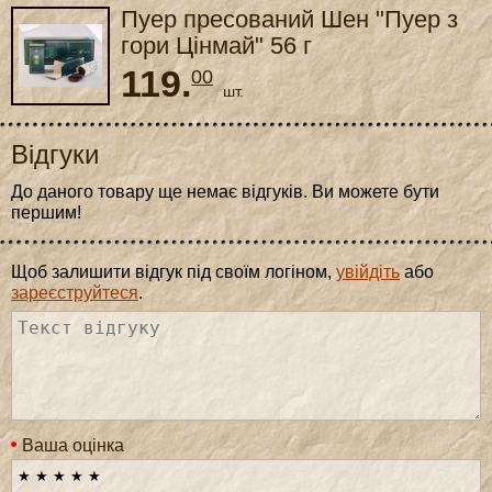
Пуер пресований Шен "Пуер з
гори Цінмай" 56 г
119.
00
шт.
Відгуки
До даного товару ще немає відгуків. Ви можете бути
першим!
Щоб залишити відгук під своїм логіном,
увійдіть
або
зареєструйтеся
.
Ваша оцінка