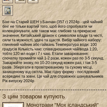
Бінг-ча Старий ШЕН з Банчан (357 г) 2024р - цей чайний
бінг не тільки вартий того, щоб його спробувати чи
колекціонувати, але також має глибоке та прекрасне
значення. Китайський дракон є символом влади та честі,
сили та мужності, удачі та щастя. Вибір чайного набору:
глиняний чайник або гайвань Температура води: 100
градусів Кількість чаю: співвідношення чай/вода 1:20,
тобто 120 мл води і 7 г чаю. Етапи заварювання:
спочатку промийте чай 1-2 рази, кожен раз по 3-5 секунд.
Заварюйте знову, по 10-20 секунд кожен раз, і так 3-5
разів. Зберігати в провітрюваному та сухому місці,
захищеному від світла. Має гідну форму - послідовний
всередині та зовні. Це чай для справжніх шанувальників
Рік випуску 2024р
З цим товаром купують
Монотрави "Мох ісландський"