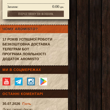
0.00
Загалом:
грн.
ПЕРЕГЛЯНУТИ КОШИК
грам
ЧОМУ AROMISTO?
17 РОКІВ УСПІШНОЇ РОБОТИ
БЕЗКОШТОВНА ДОСТАВКА
ТЕЛЕГРАМ БОТ
ПРОГРАМА ЛОЯЛЬНОСТІ
ДОДАТОК AROMISTO
МИ В СОЦМЕРЕЖАХ
ОСТАННІ КОМЕНТАРІ
30.07.2026
Гість
Дуже смачно.дякую