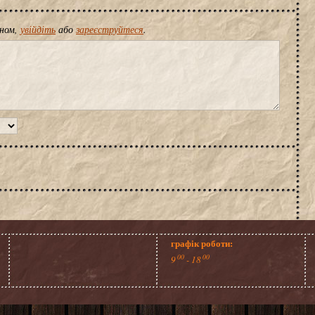
іном,
увійдіть
або
зареєструйтеся
.
графік роботи:
00
00
9
- 18