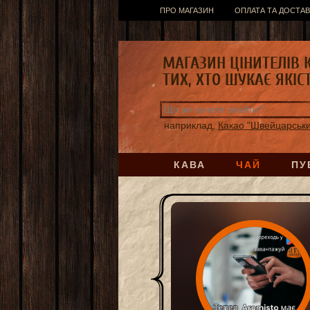
ПРО МАГАЗИН
ОПЛАТА ТА ДОСТАВ
МАГАЗИН ЦІНИТЕЛІВ 
ТИХ, ХТО ШУКАЄ ЯКІС
наприклад,
Какао "Швейцарськи
КАВА
ЧАЙ
ПУ