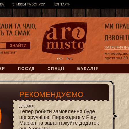
КА
ЗНИЖКИ ТА БОНУСИ
КОНТАКТИ
КАВИ ТА ЧАЮ,
МИ ПРА
ТЬ ТА СМАК
ДЗВОНІТ
ЗАТЕЛЕФОНУ
й мотив"
ми передзв
протягом 30
УКР
РУС
ЕР
ПОСУД
СПЕЦІЇ
БАКАЛІЯ
РЕКОМЕНДУЄМО
ДОДАТОК
Тепер робити замовлення буде
ще зручніше! Переходьте у Play
Маркет та завантажуйте додаток
від Aromisto!