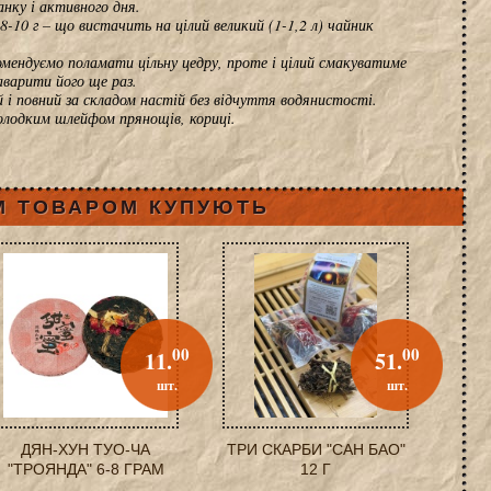
анку і активного дня.
8-10 г – що вистачить на цілий великий (1-1,2 л) чайник
мендуємо поламати цільну цедру, проте і цілий смакуватиме
б дозволить заварити його ще раз.
 і повний за складом настій без відчуття водянистості.
олодким шлейфом прянощів, кориці.
М ТОВАРОМ КУПУЮТЬ
00
00
11.
51.
шт.
шт.
ДЯН-ХУН ТУО-ЧА
ТРИ СКАРБИ "САН БАО"
"ТРОЯНДА" 6-8 ГРАМ
12 Г