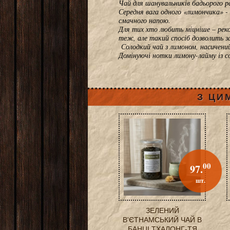
Чай для шанувальників бадьорого р
Середня вага одного «лимончика» - 
смачного напою.
Для тих хто любить міцніше – реко
теж, але такий спосі
Солодкий чай з лимоном, насичений
Домінуючі нотки лимону-лайму із с
З ЦИ
00
97.
шт.
ЗЕЛЕНИЙ
В'ЄТНАМСЬКИЙ ЧАЙ В
БАНЦІ ТХАЛОНГ-ТЯ