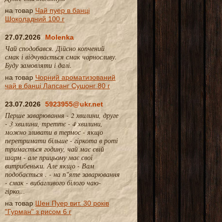
на товар
Чай пуер в банці
Шоколадний 100 г
27.07.2026
Molenka
Чай сподобався. Дійсно копчений
смак і відчувається смак чорносливу.
Буду замовляти і далі.
на товар
Чорний ароматизований
чай в банці Лапсанг Сушонг 80 г
23.07.2026
5923955@ukr.net
Перше заварювання - 2 хвилини, друге
- 3 хвилини, треттє - 4 хвилини,
можно зливати в термос - якщо
перетримати більше - гіркота в роті
тримається годину, чай має свій
шарм - але прицьому має свої
витрибеньки. Але якщо - Вам
подобається . - на п"яте заварювання
- смак - вибагливого білого чаю-
гірко...
на товар
Шен Пуер вит. 30 років
"Гурман" з рисом 6 г