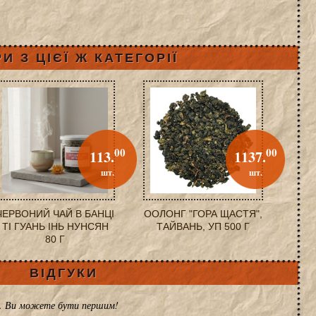
И З ЦІЄЇ Ж КАТЕГОРІЇ
00
00
113.
1137.
шт.
шт.
ЧЕРВОНИЙ ЧАЙ В БАНЦІ
ООЛОНГ "ГОРА ЩАСТЯ",
ТІ ГУАНЬ ІНЬ НУНСЯН
ТАЙВАНЬ, УП 500 Г
80 Г
ВІДГУКИ
ів. Ви можете бути першим!