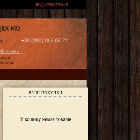
ВХІД / РЕЄСТРАЦІЯ
ЦЮЄМО
Ь
+38 (093) 866 02 22
ЙТЕ МЕНІ
онимо
 хвилин
ВАШІ ПОКУПКИ
У кошику немає товарів