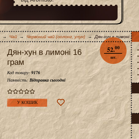
→
Чай
→
Червоний чай (оолонг, улун)
→
Дян-хун в лимоні 16 
00
52.
Дян-хун в лимоні 16
шт.
грам
Код товару:
9176
Наявність:
Відправка сьогодні
У КОШИК