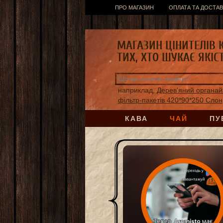
ПРО МАГАЗИН
ОПЛАТА ТА ДОСТАВ
МАГАЗИН ЦІНИТЕЛІВ 
ТИХ, ХТО ШУКАЄ ЯКІС
наприклад,
Дерев'яний органай
фільтр-пакетів 420*90*250 Слон
КАВА
ЧАЙ
ПУ