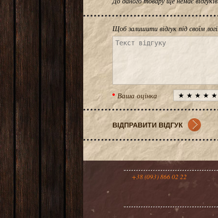
До даного товару ще немає відгук
Щоб залишити відгук під своїм лог
Ваша оцінка
+38 (093) 866 02 22