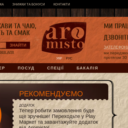
КА
ЗНИЖКИ ТА БОНУСИ
КОНТАКТИ
КАВИ ТА ЧАЮ,
МИ ПРА
ТЬ ТА СМАК
ДЗВОНІТ
ЗАТЕЛЕФОНУ
зер для
ми передзв
протягом 30
УКР
РУС
ЕР
ПОСУД
СПЕЦІЇ
БАКАЛІЯ
РЕКОМЕНДУЄМО
ДОДАТОК
Тепер робити замовлення буде
ще зручніше! Переходьте у Play
Маркет та завантажуйте додаток
від Aromisto!