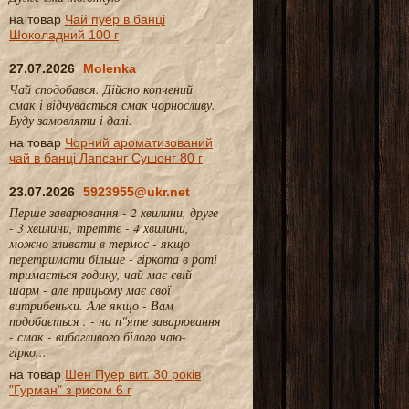
на товар
Чай пуер в банці
Шоколадний 100 г
27.07.2026
Molenka
Чай сподобався. Дійсно копчений
смак і відчувається смак чорносливу.
Буду замовляти і далі.
на товар
Чорний ароматизований
чай в банці Лапсанг Сушонг 80 г
23.07.2026
5923955@ukr.net
Перше заварювання - 2 хвилини, друге
- 3 хвилини, треттє - 4 хвилини,
можно зливати в термос - якщо
перетримати більше - гіркота в роті
тримається годину, чай має свій
шарм - але прицьому має свої
витрибеньки. Але якщо - Вам
подобається . - на п"яте заварювання
- смак - вибагливого білого чаю-
гірко...
на товар
Шен Пуер вит. 30 років
"Гурман" з рисом 6 г