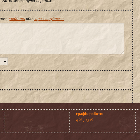
ів. Ви можете бути першим!
іном,
увійдіть
або
зареєструйтеся
.
графік роботи:
00
00
9
- 18