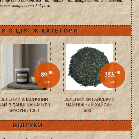
 і ще одна додаткова - на чайник. Час заварювання: 2-3 хвилини
умови: заварювати 2-3 рази.
И З ЦІЄЇ Ж КАТЕГОРІЇ
00
00
89.
353.
шт.
шт.
ЗЕЛЕНИЙ КЛАСИЧНИЙ
ЗЕЛЕНИЙ КИТАЙСЬКИЙ
ЧАЙ В БАНЦІ ЧАН-МІ (ВІЇ
ЧАЙ НІЖНИЙ ХАЙСАН
КРАСУНІ) 100 Г
500 Г
ВІДГУКИ