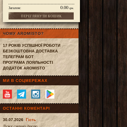
0.00
Загалом:
грн.
ПЕРЕГЛЯНУТИ КОШИК
елені перлини 500 г
ЧОМУ AROMISTO?
17 РОКІВ УСПІШНОЇ РОБОТИ
БЕЗКОШТОВНА ДОСТАВКА
ТЕЛЕГРАМ БОТ
ПРОГРАМА ЛОЯЛЬНОСТІ
ДОДАТОК AROMISTO
МИ В СОЦМЕРЕЖАХ
ОСТАННІ КОМЕНТАРІ
30.07.2026
Гість
Дуже смачно.дякую