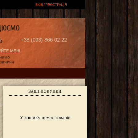
ВХІД / РЕЄСТРАЦІЯ
ЦЮЄМО
Ь
+38 (093) 866 02 22
ЙТЕ МЕНІ
онимо
 хвилин
ВАШІ ПОКУПКИ
У кошику немає товарів