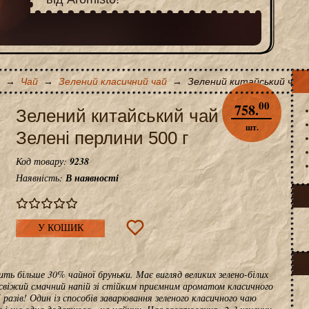
→
Чай
→
Зелений класичний чай
→
Зелений китайський чай З
00
758.
Зелений китайський чай
шт.
Зелені перлини 500 г
Код товару:
9238
Наявність:
В наявності
У КОШИК
ть більше 30% чайної бруньки. Має вигляд великих зелено-білих
 свіжий смачний напій зі стійким приємним ароматом класичного
разів! Один із способів заварювання зеленого класичного чаю