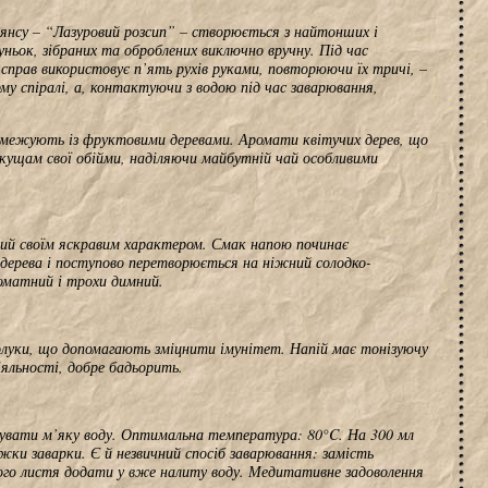
Цзянсу – “Лазуровий розсип” – створюється з найтонших і
ньок, зібраних та оброблених виключно вручну. Під час
справ використовує п’ять рухів руками, повторюючи їх тричі, –
 спіралі, а, контактуючи з водою під час заварювання,
у межують із фруктовими деревами. Аромати квітучих дерев, що
кущам свої обійми, наділяючи майбутній чай особливими
мий своїм яскравим характером. Смак напою починає
в дерева і поступово перетворюється на ніжний солодко-
оматний і трохи димний.
олуки, що допомагають зміцнити імунітет. Напій має тонізуючу
діяльності, добре бадьорить.
увати м’яку воду. Оптимальна температура: 80°C. На 300 мл
жки заварки. Є й незвичний спосіб заварювання: замість
ного листя додати у вже налиту воду. Медитативне задоволення