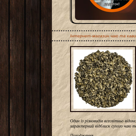
Інтернет-магазин чаю та кави
Один із різновидів всесвітньо відо
характерний відблиск сухого чаю т
Походження