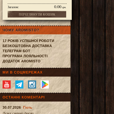
0.00
Загалом:
грн.
ПЕРЕГЛЯНУТИ КОШИК
50 г
ЧОМУ AROMISTO?
17 РОКІВ УСПІШНОЇ РОБОТИ
БЕЗКОШТОВНА ДОСТАВКА
ТЕЛЕГРАМ БОТ
ПРОГРАМА ЛОЯЛЬНОСТІ
ДОДАТОК AROMISTO
МИ В СОЦМЕРЕЖАХ
ОСТАННІ КОМЕНТАРІ
30.07.2026
Гість
Дуже смачно.дякую