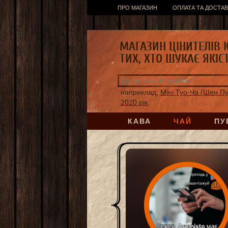
ПРО МАГАЗИН
ОПЛАТА ТА ДОСТАВ
МАГАЗИН ЦІНИТЕЛІВ 
ТИХ, ХТО ШУКАЄ ЯКІС
наприклад,
Міні Туо-Ча (Шен П
2020 рік,
КАВА
ЧАЙ
ПУ