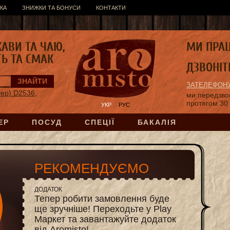
КА
ЗНИЖКИ ТА БОНУСИ
КОНТАКТИ
КАВИ ТА ЧАЮ,
МИ ПРА
ТЬ ТА СМАК
ДЗВОНІТ
ЗАТЕЛЕФОНУ
уер) D2536,
ми передзв
протягом 30
УКР
РУС
ЕР
ПОСУД
СПЕЦІЇ
БАКАЛІЯ
РЕКОМЕНДУЄМО
ДОДАТОК
Тепер робити замовлення буде
ще зручніше! Переходьте у Play
Маркет та завантажуйте додаток
від Aromisto!