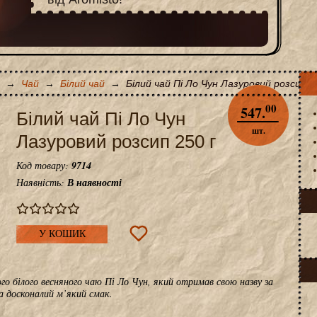
→
Чай
→
Білий чай
→
Білий чай Пі Ло Чун Лазуровий розсип 2
00
547.
Білий чай Пі Ло Чун
шт.
Лазуровий розсип 250 г
Код товару:
9714
Наявність:
В наявності
У КОШИК
мого білого весняного чаю Пі Ло Чун, який отримав свою назву за
а досконалий м’який смак.