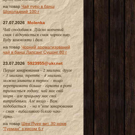
на товар
Чай пуер в банці
Шоколадний 100 г
27.07.2026
Molenka
Чай сподобався. Дійсно копчений
смак і відчувається смак чорносливу.
Буду замовляти і далі.
на товар
Чорний ароматизований
чай в банці Лапсанг Сушонг 80 г
23.07.2026
5923955@ukr.net
Перше заварювання - 2 хвилини, друге
- 3 хвилини, треттє - 4 хвилини,
можно зливати в термос - якщо
перетримати більше - гіркота в роті
тримається годину, чай має свій
шарм - але прицьому має свої
витрибеньки. Але якщо - Вам
подобається . - на п"яте заварювання
- смак - вибагливого білого чаю-
гірко...
на товар
Шен Пуер вит. 30 років
"Гурман" з рисом 6 г