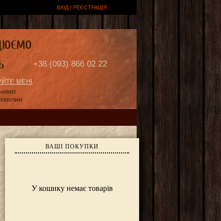
ВХІД / РЕЄСТРАЦІЯ
ЦЮЄМО
Ь
+38 (093) 866 02 22
ЙТЕ МЕНІ
онимо
 хвилин
ВАШІ ПОКУПКИ
У кошику немає товарів