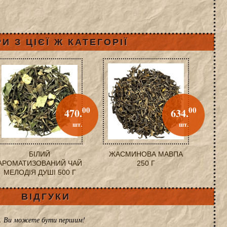
И З ЦІЄЇ Ж КАТЕГОРІЇ
00
00
470.
634.
шт.
шт.
БІЛИЙ
ЖАСМИНОВА МАВПА
АРОМАТИЗОВАНИЙ ЧАЙ
250 Г
МЕЛОДІЯ ДУШІ 500 Г
ВІДГУКИ
ів. Ви можете бути першим!