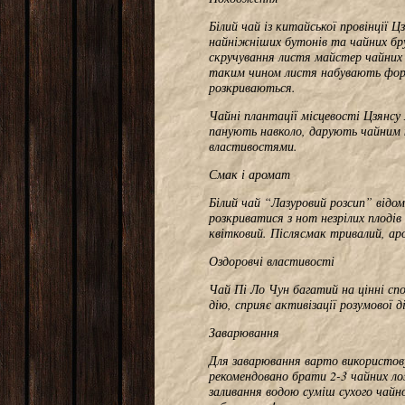
Білий чай із китайської провінції 
найніжніших бутонів та чайних бру
скручування листя майстер чайних 
таким чином листя набувають форму
розкриваються.
Чайні плантації місцевості Цзянс
панують навколо, дарують чайним 
властивостями.
Смак і аромат
Білий чай “Лазуровий розсип” відо
розкриватися з нот незрілих плоді
квітковий. Післясмак тривалий, ар
Оздоровчі властивості
Чай Пі Ло Чун багатий на цінні сп
дію, сприяє активізації розумової 
Заварювання
Для заварювання варто використов
рекомендовано брати 2-3 чайних ло
заливання водою суміш сухого чай