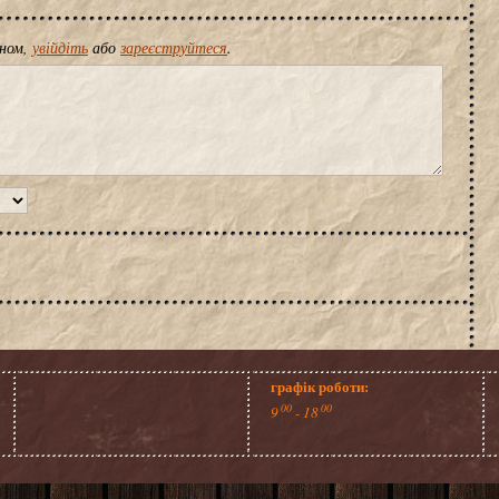
іном,
увійдіть
або
зареєструйтеся
.
графік роботи:
00
00
9
- 18