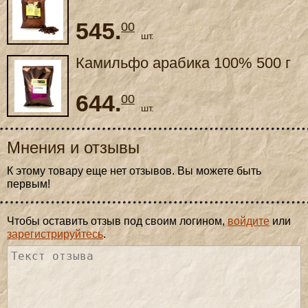
545.
00
шт.
Камильфо арабика 100% 500 г
644.
00
шт.
Мнения и отзывы
К этому товару еще нет отзывов. Вы можете быть
первым!
Чтобы оставить отзыв под своим логином,
войдите
или
зарегистрируйтесь
.