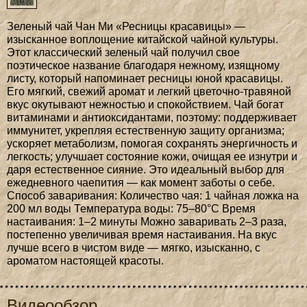
Зеленый чай Чан Ми «Ресницы красавицы» —
изысканное воплощение китайской чайной культуры.
Этот классический зеленый чай получил свое
поэтическое название благодаря нежному, изящному
листу, который напоминает ресницы юной красавицы.
Его мягкий, свежий аромат и легкий цветочно-травяной
вкус окутывают нежностью и спокойствием. Чай богат
витаминами и антиоксидантами, поэтому: поддерживает
иммунитет, укрепляя естественную защиту организма;
ускоряет метаболизм, помогая сохранять энергичность и
легкость; улучшает состояние кожи, очищая ее изнутри и
даря естественное сияние. Это идеальный выбор для
ежедневного чаепития — как момент заботы о себе.
Способ заваривания: Количество чая: 1 чайная ложка на
200 мл воды Температура воды: 75–80°C Время
настаивания: 1–2 минуты Можно заваривать 2–3 раза,
постепенно увеличивая время настаивания. На вкус
лучше всего в чистом виде — мягко, изысканно, с
ароматом настоящей красоты.
Видеообзор