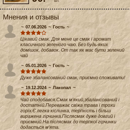
шт.
Мнения и отзывы
07.06.2026
Гость
Цікавий смак. Для мене це смак і аромат
класичного зеленого чаю. Без будь-яких
домішок, добавок. От так як має бути зелений
чай
05.01.2026
Гость
Дуже збалансований смак, приємно споживати!
19.12.2024
Лакопал
Чай сподобався.Смак м'який,збалансований і
достатній.Переважає свіжа трава і трохи
горіх.Є легка кіслинка, терпкість і більш
виражена гірчинка.Післясмак дуже довгий і
приємний.На післясмак до терпкої гірчинки
додається м'ята.