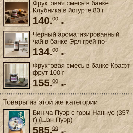
Фруктовая смесь в банке
Клубника в йогурте 80 г
140.
00
шт.
Черный ароматизированный
чай в банке Эрл грей по-
английски 100 г
134.
00
шт.
Фруктовая смесь в банке Крафт
фрут 100 г
155.
00
шт.
Товары из этой же категории
Бин-ча Пуэр с горы Наннуо (357
г) (Шэн Пуэр)
585.
00
шт.