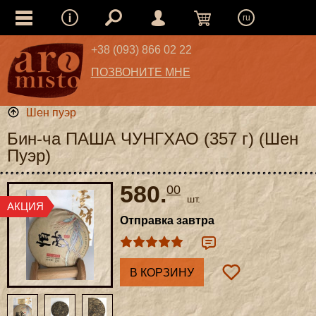
ru
+38 (093) 866 02 22
ПОЗВОНИТЕ МНЕ
Шен пуэр
Бин-ча ПАША ЧУНГХАО (357 г) (Шен
Пуэр)
580.
00
шт.
Отправка завтра
В КОРЗИНУ