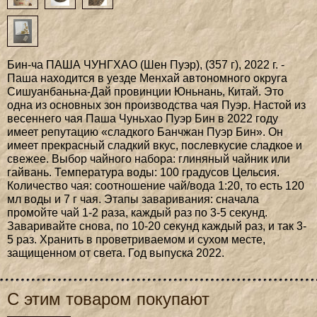
Бин-ча ПАША ЧУНГХАО (Шен Пуэр), (357 г), 2022 г. -
Паша находится в уезде Менхай автономного округа
Сишуанбаньна-Дай провинции Юньнань, Китай. Это
одна из основных зон производства чая Пуэр. Настой из
весеннего чая Паша Чуньхао Пуэр Бин в 2022 году
имеет репутацию «сладкого Банчжан Пуэр Бин». Он
имеет прекрасный сладкий вкус, послевкусие сладкое и
свежее. Выбор чайного набора: глиняный чайник или
гайвань. Температура воды: 100 градусов Цельсия.
Количество чая: соотношение чай/вода 1:20, то есть 120
мл воды и 7 г чая. Этапы заваривания: сначала
промойте чай 1-2 раза, каждый раз по 3-5 секунд.
Заваривайте снова, по 10-20 секунд каждый раз, и так 3-
5 раз. Хранить в проветриваемом и сухом месте,
защищенном от света. Год выпуска 2022.
С этим товаром покупают