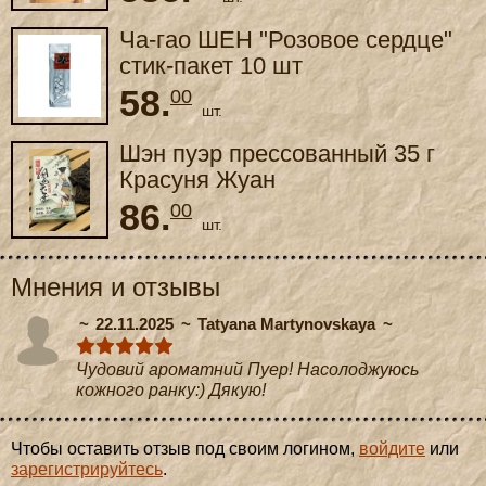
Ча-гао ШЕН "Розовое сердце"
стик-пакет 10 шт
58.
00
шт.
Шэн пуэр прессованный 35 г
Красуня Жуан
86.
00
шт.
Мнения и отзывы
22.11.2025
Tatyana Martynovskaya
Чудовий ароматний Пуер! Насолоджуюсь
кожного ранку:) Дякую!
Чтобы оставить отзыв под своим логином,
войдите
или
зарегистрируйтесь
.